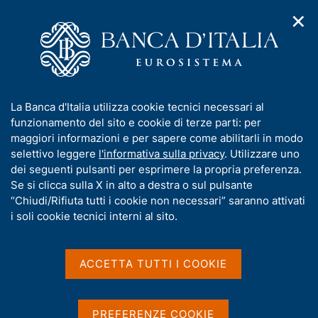
✕
H
A
o
C
p
m
e
r
e
r
i
p
c
Home
/
Media
/
Agenda
/
m
a
a
Audizione informale alla Camera dei Deputati - Commissione X
e
g
n
(Attività produttive, commercio e turismo)
I
La Banca d'Italia utilizza cookie tecnici necessari al
n
e
e
n
funzionamento del sito e cookie di terze parti: per
u
l
d
f
maggiori informazioni e per sapere come abilitarli in modo
i
s
Audizione informale alla
o
selettivo leggere
l'informativa sulla privacy
. Utilizzare uno
n
i
r
dei seguenti pulsanti per esprimere la propria preferenza.
a
Camera dei Deputati -
t
m
Se si clicca sulla X in alto a destra o sul pulsante
v
o
Commissione X (Attività
i
a
“Chiudi/Rifiuta tutti i cookie non necessari” saranno attivati
g
t
i soli cookie tecnici interni al sito.
produttive, commercio e
a
i
z
turismo)
v
i
a
o
ACCETTA TUTTI I COOKIE
n
s
e
u
16 LUGLIO 2025
ROMA, COMMISSIONE X (ATTIVITÀ PRODUTTIVE,
i
PREFERENZE COOKIE