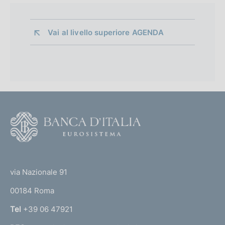
Vai al livello superiore 
AGENDA
F
o
o
(
t
t
e
via Nazionale 91
o
r
00184 Roma
r
n
Tel
+39 06 47921
a