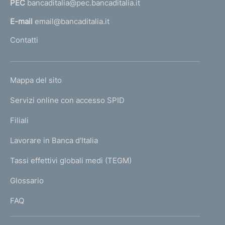
PEC
bancaditalia@pec.bancaditalia.it
a
l
E-mail
email@bancaditalia.it
l
Contatti
'
h
o
L
Mappa del sito
m
I
e
Servizi online con accesso SPID
N
p
K
Filiali
a
U
g
Lavorare in Banca d'Italia
T
e
I
Tassi effettivi globali medi (TEGM)
)
L
Glossario
I
FAQ