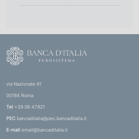
F
o
o
(
t
t
e
via Nazionale 91
o
r
00184 Roma
r
n
Tel
+39 06 47921
a
PEC
bancaditalia@pec.bancaditalia.it
a
l
E-mail
email@bancaditalia.it
l