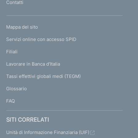
Contatti
'
h
o
L
Mappa del sito
m
I
e
Servizi online con accesso SPID
N
p
K
Filiali
a
U
g
Lavorare in Banca d'Italia
T
e
I
Tassi effettivi globali medi (TEGM)
)
L
Glossario
I
FAQ
SITI CORRELATI
Unità di Informazione Finanziaria (UIF)