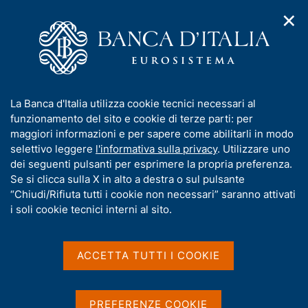
✕
H
A
o
C
p
m
e
r
e
r
i
p
c
Home
/
Media
/
Agenda
/
m
a
a
Finanza pubblica, fabbisogno e debito
e
g
n
I
La Banca d'Italia utilizza cookie tecnici necessari al
n
e
e
n
funzionamento del sito e cookie di terze parti: per
u
l
d
Finanza pubblica,
f
maggiori informazioni e per sapere come abilitarli in modo
i
s
o
selettivo leggere
l'informativa sulla privacy
. Utilizzare uno
fabbisogno e debito
n
i
r
dei seguenti pulsanti per esprimere la propria preferenza.
a
t
m
Se si clicca sulla X in alto a destra o sul pulsante
v
o
i
a
“Chiudi/Rifiuta tutti i cookie non necessari” saranno attivati
15 LUGLIO 2025
g
t
i soli cookie tecnici interni al sito.
BANCA D'ITALIA - ROMA
a
i
z
v
i
a
o
ACCETTA TUTTI I COOKIE
Condividi
S
n
s
t
e
u
a
i
PREFERENZE COOKIE
m