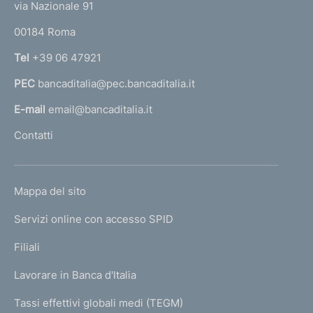
e
via Nazionale 91
o
r
00184 Roma
r
n
Tel
+39 06 47921
a
PEC
bancaditalia@pec.bancaditalia.it
a
l
E-mail
email@bancaditalia.it
l
Contatti
'
h
o
L
Mappa del sito
m
I
e
Servizi online con accesso SPID
N
p
K
Filiali
a
U
g
Lavorare in Banca d'Italia
T
e
I
Tassi effettivi globali medi (TEGM)
)