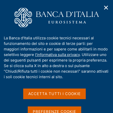
✕
H
A
o
C
p
m
e
r
e
r
i
p
c
Home
/
Media
/
Agenda
/
m
a
a
Sergio Nicoletti Altimari interviene a panel della Conferenza
e
g
n
sulla Ripresa dell'Ucraina 2025
I
La Banca d'Italia utilizza cookie tecnici necessari al
n
e
e
n
funzionamento del sito e cookie di terze parti: per
u
l
d
f
maggiori informazioni e per sapere come abilitarli in modo
i
s
Sergio Nicoletti Altimari
o
selettivo leggere
l'informativa sulla privacy
. Utilizzare uno
n
i
r
dei seguenti pulsanti per esprimere la propria preferenza.
a
interviene a panel della
t
m
Se si clicca sulla X in alto a destra o sul pulsante
v
o
Conferenza sulla Ripresa
i
a
“Chiudi/Rifiuta tutti i cookie non necessari” saranno attivati
g
t
i soli cookie tecnici interni al sito.
dell'Ucraina 2025
a
i
z
v
i
a
o
ACCETTA TUTTI I COOKIE
11 LUGLIO 2025
n
s
13:30 - ROMA CONVENTION CENTER "LA NUVOLA",
e
u
ROMA
i
PREFERENZE COOKIE