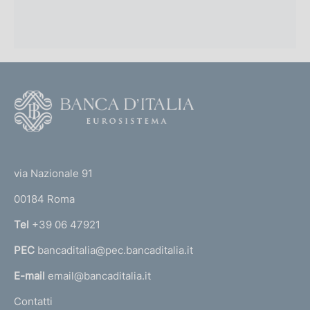
F
o
o
(
t
t
e
via Nazionale 91
o
r
00184 Roma
r
n
Tel
+39 06 47921
a
PEC
bancaditalia@pec.bancaditalia.it
a
l
E-mail
email@bancaditalia.it
l
Contatti
'