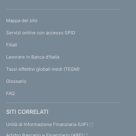
h
o
L
Mappa del sito
m
I
e
Servizi online con accesso SPID
N
p
K
Filiali
a
U
g
Lavorare in Banca d'Italia
T
e
I
Tassi effettivi globali medi (TEGM)
)
L
Glossario
I
FAQ
SITI CORRELATI
Unità di Informazione Finanziaria (UIF)
Arbitro Bancario e Finanziario (ABF)