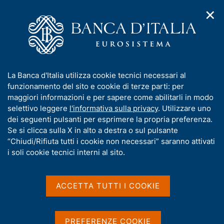
✕
H
A
o
C
p
m
e
r
e
r
i
p
c
Home
/
Media
/
Agenda
/
Banche e moneta: serie nazionali
m
a
a
e
g
n
I
La Banca d'Italia utilizza cookie tecnici necessari al
n
e
e
Banche e moneta: serie
n
funzionamento del sito e cookie di terze parti: per
u
l
d
f
maggiori informazioni e per sapere come abilitarli in modo
nazionali
i
s
o
selettivo leggere
l'informativa sulla privacy
. Utilizzare uno
n
i
r
dei seguenti pulsanti per esprimere la propria preferenza.
a
t
m
Se si clicca sulla X in alto a destra o sul pulsante
v
o
09 LUGLIO 2025
i
a
“Chiudi/Rifiuta tutti i cookie non necessari” saranno attivati
BANCA D'ITALIA - ROMA
g
t
i soli cookie tecnici interni al sito.
a
i
z
v
i
Condividi
S
a
o
ACCETTA TUTTI I COOKIE
t
n
s
a
e
u
m
i
PREFERENZE COOKIE
p