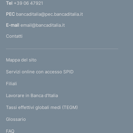
n
Tel
+39 06 47921
a
PEC
bancaditalia@pec.bancaditalia.it
a
l
E-mail
email@bancaditalia.it
l
Contatti
'
h
o
L
Mappa del sito
m
I
e
Servizi online con accesso SPID
N
p
K
Filiali
a
U
g
Lavorare in Banca d'Italia
T
e
I
Tassi effettivi globali medi (TEGM)
)
L
Glossario
I
FAQ