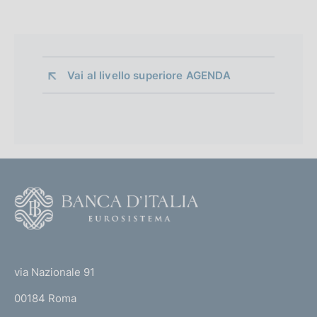
Vai al livello superiore 
AGENDA
F
o
o
(
t
t
e
via Nazionale 91
o
r
00184 Roma
r