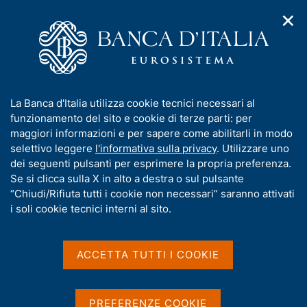
✕
H
A
o
C
p
m
e
r
e
r
i
p
c
Home
/
Media
/
Agenda
/
m
a
a
Presentazione del rapporto annuale sul 2024 "L'economia
e
g
n
dell'Umbria"
I
La Banca d'Italia utilizza cookie tecnici necessari al
n
e
e
n
funzionamento del sito e cookie di terze parti: per
u
l
d
f
maggiori informazioni e per sapere come abilitarli in modo
i
s
Presentazione del rapporto
o
selettivo leggere
l'informativa sulla privacy
. Utilizzare uno
n
i
r
dei seguenti pulsanti per esprimere la propria preferenza.
a
annuale sul 2024
t
m
Se si clicca sulla X in alto a destra o sul pulsante
v
o
"L'economia dell'Umbria"
i
a
“Chiudi/Rifiuta tutti i cookie non necessari” saranno attivati
g
t
i soli cookie tecnici interni al sito.
a
i
z
v
19 GIUGNO 2025
i
BANCA D'ITALIA - SADIBA
a
o
ACCETTA TUTTI I COOKIE
n
s
e
u
Condividi
i
S
PREFERENZE COOKIE