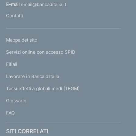
l
E-mail
email@bancaditalia.it
l
Contatti
'
h
o
L
Mappa del sito
m
I
e
Servizi online con accesso SPID
N
p
K
Filiali
a
U
g
Lavorare in Banca d'Italia
T
e
I
Tassi effettivi globali medi (TEGM)
)
L
Glossario
I
FAQ
SITI CORRELATI