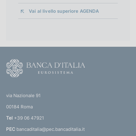
Vai al livello superiore 
AGENDA
F
o
o
(
t
t
e
via Nazionale 91
o
r
00184 Roma
r
n
Tel
+39 06 47921
a
PEC
bancaditalia@pec.bancaditalia.it
a