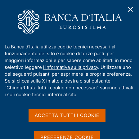
✕
H
A
o
C
p
m
e
r
e
r
i
p
c
Home
/
Media
/
Agenda
/
m
a
a
Il governatore Panetta interviene alla conferenza internazionale
e
g
n
Young Factor
I
La Banca d'Italia utilizza cookie tecnici necessari al
n
e
e
n
funzionamento del sito e cookie di terze parti: per
u
l
d
f
maggiori informazioni e per sapere come abilitarli in modo
i
s
Il governatore Panetta
o
selettivo leggere
l'informativa sulla privacy
. Utilizzare uno
n
i
r
dei seguenti pulsanti per esprimere la propria preferenza.
a
interviene alla conferenza
t
m
Se si clicca sulla X in alto a destra o sul pulsante
v
o
internazionale Young
i
a
“Chiudi/Rifiuta tutti i cookie non necessari” saranno attivati
g
t
i soli cookie tecnici interni al sito.
Factor
a
i
z
v
i
a
o
ACCETTA TUTTI I COOKIE
18 GIUGNO 2025
n
s
MILANO - ORE 15.00 - 15.45
e
u
i
PREFERENZE COOKIE