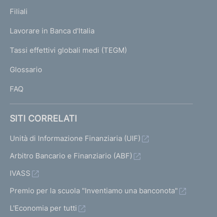
p
K
Filiali
a
U
g
Lavorare in Banca d'Italia
T
e
I
Tassi effettivi globali medi (TEGM)
)
L
Glossario
I
FAQ
SITI CORRELATI
Unità di Informazione Finanziaria (UIF)
Arbitro Bancario e Finanziario (ABF)
IVASS
Premio per la scuola "Inventiamo una banconota"
L'Economia per tutti