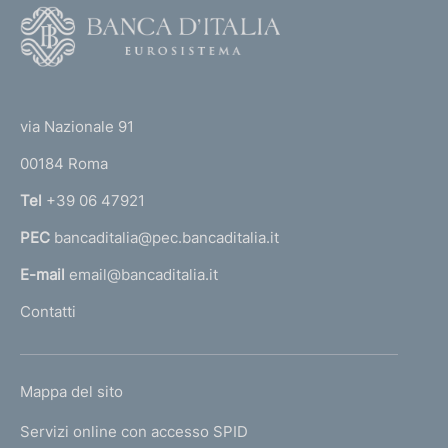
F
o
o
(
t
t
e
via Nazionale 91
o
r
00184 Roma
r
n
Tel
+39 06 47921
a
PEC
bancaditalia@pec.bancaditalia.it
a
l
E-mail
email@bancaditalia.it
l
Contatti
'
h
o
L
Mappa del sito
m
I
e
Servizi online con accesso SPID
N