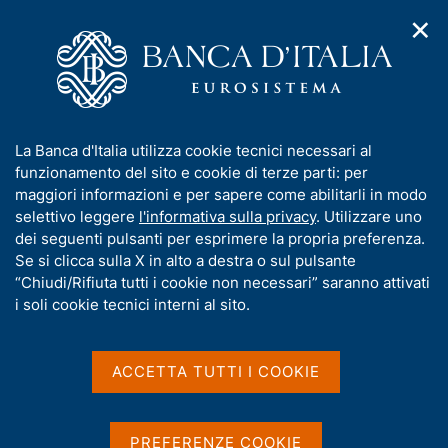
✕
H
A
o
C
p
m
e
r
e
r
i
p
c
Home
/
Media
/
Agenda
/
m
a
a
Presentazione del rapporto annuale sul 2024 "L'economia della
e
g
n
Liguria"
I
La Banca d'Italia utilizza cookie tecnici necessari al
n
e
e
n
funzionamento del sito e cookie di terze parti: per
u
l
d
f
maggiori informazioni e per sapere come abilitarli in modo
i
s
Presentazione del rapporto
o
selettivo leggere
l'informativa sulla privacy
. Utilizzare uno
n
i
r
dei seguenti pulsanti per esprimere la propria preferenza.
a
annuale sul 2024
t
m
Se si clicca sulla X in alto a destra o sul pulsante
v
o
"L'economia della Liguria"
i
a
“Chiudi/Rifiuta tutti i cookie non necessari” saranno attivati
g
t
i soli cookie tecnici interni al sito.
a
i
z
v
17 GIUGNO 2025
i
BANCA D'ITALIA - GENOVA
a
o
ACCETTA TUTTI I COOKIE
n
s
e
u
Condividi
i
S
PREFERENZE COOKIE