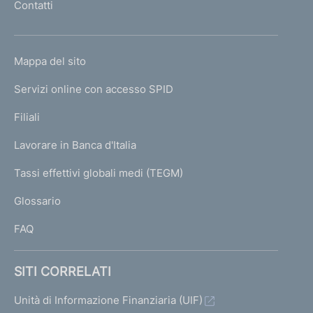
Contatti
'
h
o
L
Mappa del sito
m
I
e
Servizi online con accesso SPID
N
p
K
Filiali
a
U
g
Lavorare in Banca d'Italia
T
e
I
Tassi effettivi globali medi (TEGM)
)
L
Glossario
I
FAQ
SITI CORRELATI
Unità di Informazione Finanziaria (UIF)