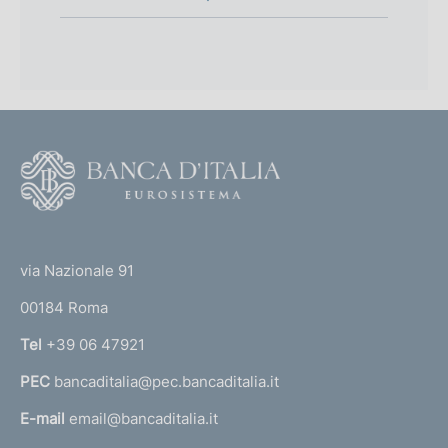
F
o
o
(
t
t
e
via Nazionale 91
o
r
00184 Roma
r
n
Tel
+39 06 47921
a
PEC
bancaditalia@pec.bancaditalia.it
a
l
E-mail
email@bancaditalia.it
l