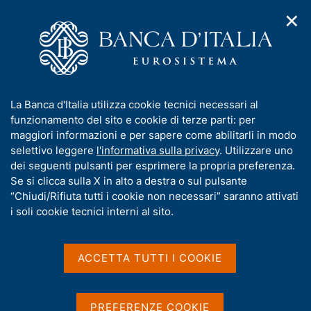
✕
H
A
o
C
p
m
e
r
e
r
i
p
c
Home
/
Media
/
Agenda
/
€-coin
m
a
a
e
g
n
I
La Banca d'Italia utilizza cookie tecnici necessari al
n
e
e
€-coin
n
funzionamento del sito e cookie di terze parti: per
u
l
d
f
maggiori informazioni e per sapere come abilitarli in modo
i
s
o
selettivo leggere
l'informativa sulla privacy
. Utilizzare uno
n
i
r
dei seguenti pulsanti per esprimere la propria preferenza.
04 GIUGNO 2025
a
t
ROMA
m
Se si clicca sulla X in alto a destra o sul pulsante
v
o
i
a
“Chiudi/Rifiuta tutti i cookie non necessari” saranno attivati
g
t
i soli cookie tecnici interni al sito.
a
Condividi
i
S
z
v
t
i
a
a
o
ACCETTA TUTTI I COOKIE
n
m
s
e
p
u
a
i
PREFERENZE COOKIE