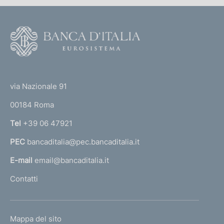
F
o
o
(
t
t
e
via Nazionale 91
o
r
00184 Roma
r
n
Tel
+39 06 47921
a
PEC
bancaditalia@pec.bancaditalia.it
a
l
E-mail
email@bancaditalia.it
l
Contatti
'
h
o
L
Mappa del sito
m