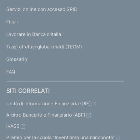
I
e
Servizi online con accesso SPID
N
p
K
Filiali
a
U
g
Lavorare in Banca d'Italia
T
e
I
Tassi effettivi globali medi (TEGM)
)
L
Glossario
I
FAQ
SITI CORRELATI
Unità di Informazione Finanziaria (UIF)
Arbitro Bancario e Finanziario (ABF)
IVASS
Premio per la scuola "Inventiamo una banconota"