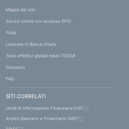
o
L
Mappa del sito
m
I
e
Servizi online con accesso SPID
N
p
K
Filiali
a
U
g
Lavorare in Banca d'Italia
T
e
I
Tassi effettivi globali medi (TEGM)
)
L
Glossario
I
FAQ
SITI CORRELATI
Unità di Informazione Finanziaria (UIF)
Arbitro Bancario e Finanziario (ABF)
IVASS