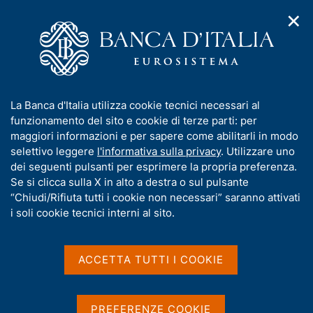
✕
H
A
o
C
p
m
e
r
e
r
i
p
c
Home
/
Media
/
Agenda
/
Sistema dei pagamenti
m
a
a
e
g
n
I
La Banca d'Italia utilizza cookie tecnici necessari al
n
e
e
Sistema dei pagamenti
n
funzionamento del sito e cookie di terze parti: per
u
l
d
f
maggiori informazioni e per sapere come abilitarli in modo
i
s
o
selettivo leggere
l'informativa sulla privacy
. Utilizzare uno
n
i
r
dei seguenti pulsanti per esprimere la propria preferenza.
26 MAGGIO 2025
a
t
BANCA D'ITALIA - ROMA
m
Se si clicca sulla X in alto a destra o sul pulsante
v
o
i
a
“Chiudi/Rifiuta tutti i cookie non necessari” saranno attivati
g
t
i soli cookie tecnici interni al sito.
a
Condividi
i
S
z
v
t
i
a
a
o
ACCETTA TUTTI I COOKIE
n
m
s
e
p
u
a
i
PREFERENZE COOKIE