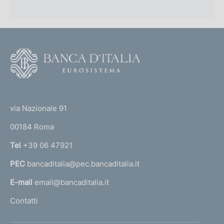
F
o
o
(
t
t
e
via Nazionale 91
o
r
00184 Roma
r
n
Tel
+39 06 47921
a
PEC
bancaditalia@pec.bancaditalia.it
a
l
E-mail
email@bancaditalia.it
l
Contatti
'
h