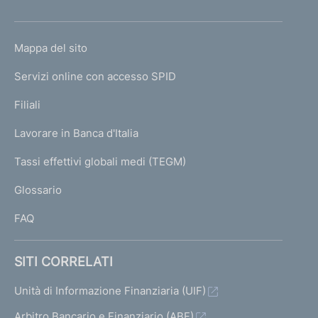
h
o
L
Mappa del sito
m
I
e
Servizi online con accesso SPID
N
p
K
Filiali
a
U
g
Lavorare in Banca d'Italia
T
e
I
Tassi effettivi globali medi (TEGM)
)
L
Glossario
I
FAQ
SITI CORRELATI
Unità di Informazione Finanziaria (UIF)
Arbitro Bancario e Finanziario (ABF)