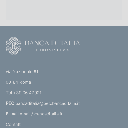
F
o
o
(
t
t
e
via Nazionale 91
o
r
00184 Roma
r
n
Tel
+39 06 47921
a
PEC
bancaditalia@pec.bancaditalia.it
a
l
E-mail
email@bancaditalia.it
l
Contatti
'