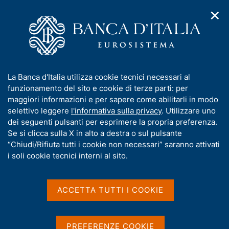
✕
H
A
o
C
p
m
e
r
e
r
i
p
c
Home
/
Media
/
Agenda
/
Banche e moneta: serie nazionali
m
a
a
e
g
n
I
La Banca d'Italia utilizza cookie tecnici necessari al
n
e
e
Banche e moneta: serie
n
funzionamento del sito e cookie di terze parti: per
u
l
d
f
maggiori informazioni e per sapere come abilitarli in modo
nazionali
i
s
o
selettivo leggere
l'informativa sulla privacy
. Utilizzare uno
n
i
r
dei seguenti pulsanti per esprimere la propria preferenza.
a
t
m
Se si clicca sulla X in alto a destra o sul pulsante
v
o
09 APRILE 2025
i
a
“Chiudi/Rifiuta tutti i cookie non necessari” saranno attivati
BANCA D'ITALIA - ROMA
g
t
i soli cookie tecnici interni al sito.
a
i
z
v
i
Condividi
S
a
o
ACCETTA TUTTI I COOKIE
t
n
s
a
e
u
m
i
PREFERENZE COOKIE
p