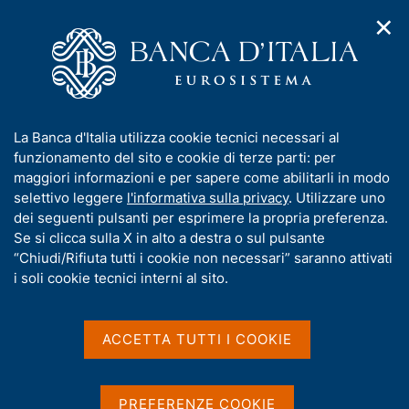
✕
H
A
o
C
p
m
e
r
e
r
i
p
c
Home
/
Media
/
Agenda
/
m
a
a
Assemblea annuale dei Partecipanti al capitale della Banca
e
g
n
d'Italia
I
La Banca d'Italia utilizza cookie tecnici necessari al
n
e
e
n
funzionamento del sito e cookie di terze parti: per
u
l
d
f
maggiori informazioni e per sapere come abilitarli in modo
i
s
Assemblea annuale dei
o
selettivo leggere
l'informativa sulla privacy
. Utilizzare uno
n
i
r
dei seguenti pulsanti per esprimere la propria preferenza.
a
Partecipanti al capitale
t
m
Se si clicca sulla X in alto a destra o sul pulsante
v
o
della Banca d'Italia
i
a
“Chiudi/Rifiuta tutti i cookie non necessari” saranno attivati
g
t
i soli cookie tecnici interni al sito.
a
i
z
v
31 MARZO 2025
i
BANCA D'ITALIA - ROMA - PALAZZO KOCH, VIA
a
o
ACCETTA TUTTI I COOKIE
NAZIONALE 91
n
s
e
u
i
PREFERENZE COOKIE
Condividi