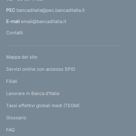
a
PEC
bancaditalia@pec.bancaditalia.it
a
l
E-mail
email@bancaditalia.it
l
Contatti
'
h
o
L
Mappa del sito
m
I
e
Servizi online con accesso SPID
N
p
K
Filiali
a
U
g
Lavorare in Banca d'Italia
T
e
I
Tassi effettivi globali medi (TEGM)
)
L
Glossario
I
FAQ