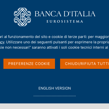
iamo
Compiti
Servizi al cittadino
Pubbli
imoniale sull'estero
ari al funzionamento del sito e cookie di terze parti: per maggior
acy
. Utilizzare uno dei seguenti pulsanti per esprimere la propria 
i e posizione
ie non necessari” saranno attivati i soli cookie tecnici interni al 
ro
PREFERENZE COOKIE
CHIUDI/RIFIUTA TUTT
G
ENGLISH VERSION
O
T
O