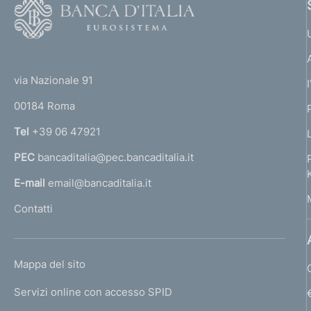
F
o
o
(
t
t
e
via Nazionale 91
o
r
00184 Roma
r
n
Tel
+39 06 47921
a
PEC
bancaditalia@pec.bancaditalia.it
a
l
E-mail
email@bancaditalia.it
l
Contatti
'
h
o
L
Mappa del sito
m
I
e
Servizi online con accesso SPID
N
p