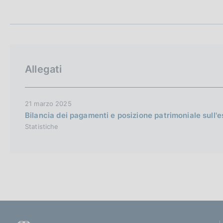
t
c
a
o
m
o
p
k
a
i
l
e
a
Allegati
p
:
a
g
i
21 marzo 2025
n
Bilancia dei pagamenti e posizione patrimoniale sull'
a
Statistiche