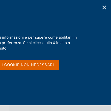
✕
cazioni
Statistiche
Media
|
IT
C
e
r
c
a
i informazioni e per sapere come abilitarli in
n
preferenza. Se si clicca sulla X in alto a
e
l
sito.
Vai al livello superiore 
AGENDA
s
i
t
I I COOKIE NON NECESSARI
o