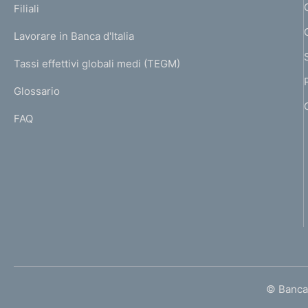
K
Filiali
a
U
g
Lavorare in Banca d'Italia
T
e
I
Tassi effettivi globali medi (TEGM)
)
L
Glossario
I
FAQ
© Banca 