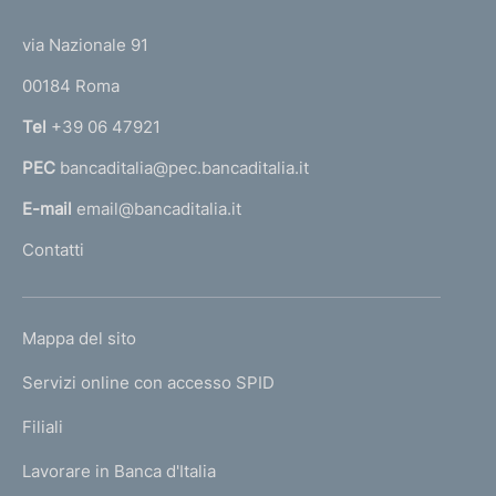
(
t
t
e
via Nazionale 91
o
r
00184 Roma
r
n
Tel
+39 06 47921
a
PEC
bancaditalia@pec.bancaditalia.it
a
l
E-mail
email@bancaditalia.it
l
Contatti
'
h
o
L
Mappa del sito
m
I
e
Servizi online con accesso SPID
N
p
K
Filiali
a
U
g
Lavorare in Banca d'Italia
T
e