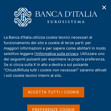
✕
H
A
o
C
p
m
e
r
e
r
i
p
c
Home
/
Media
/
Agenda
/
m
a
a
La VDG Perrazzelli interviene al convegno "Titoli di credito
e
g
n
elettronici: tendenze mondiali e prospettive per l'Italia"
I
La Banca d'Italia utilizza cookie tecnici necessari al
n
e
e
n
funzionamento del sito e cookie di terze parti: per
u
l
d
f
maggiori informazioni e per sapere come abilitarli in modo
i
s
La VDG Perrazzelli
o
selettivo leggere
l'informativa sulla privacy
. Utilizzare uno
n
i
r
dei seguenti pulsanti per esprimere la propria preferenza.
a
interviene al convegno
t
m
Se si clicca sulla X in alto a destra o sul pulsante
v
o
"Titoli di credito
i
a
“Chiudi/Rifiuta tutti i cookie non necessari” saranno attivati
g
t
i soli cookie tecnici interni al sito.
elettronici: tendenze
a
i
z
mondiali e prospettive per
v
i
a
o
ACCETTA TUTTI I COOKIE
l'Italia"
n
s
e
u
i
PREFERENZE COOKIE