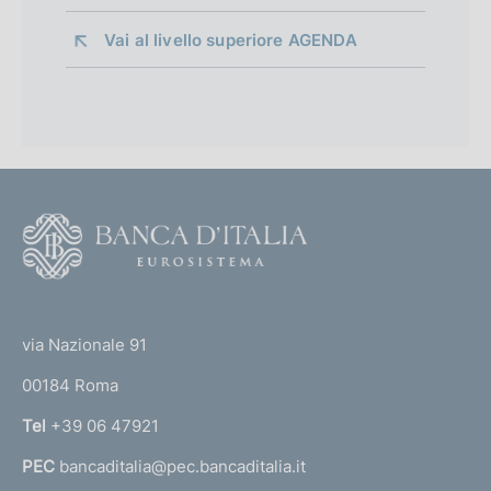
Vai al livello superiore 
AGENDA
F
o
o
(
t
t
e
via Nazionale 91
o
r
00184 Roma
r
n
Tel
+39 06 47921
a
PEC
bancaditalia@pec.bancaditalia.it
a