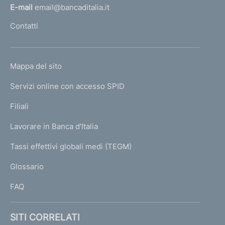
l
E-mail
email@bancaditalia.it
l
Contatti
'
h
o
L
Mappa del sito
m
I
e
Servizi online con accesso SPID
N
p
K
Filiali
a
U
g
Lavorare in Banca d'Italia
T
e
I
Tassi effettivi globali medi (TEGM)
)
L
Glossario
I
FAQ
SITI CORRELATI