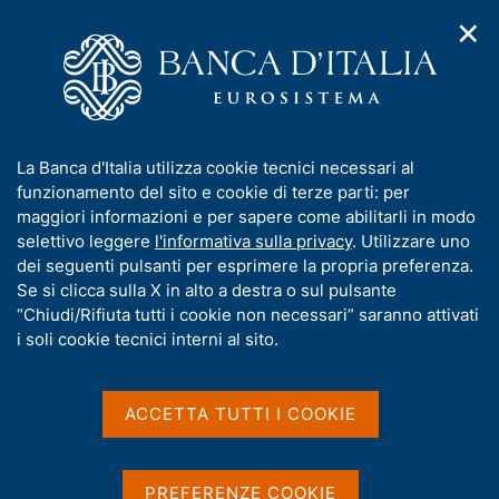
✕
H
A
o
C
p
m
e
r
e
r
i
p
c
Home
/
Media
/
Agenda
/
m
a
a
La VDG Perrazzelli interviene a "Dalla cultura utilitaristica alla
e
g
n
cultura della responsabilità: sviluppi dottrinali e prassi
I
La Banca d'Italia utilizza cookie tecnici necessari al
n
e
e
applicative"
n
funzionamento del sito e cookie di terze parti: per
u
l
d
f
maggiori informazioni e per sapere come abilitarli in modo
i
s
o
selettivo leggere
l'informativa sulla privacy
. Utilizzare uno
n
i
La VDG Perrazzelli
r
dei seguenti pulsanti per esprimere la propria preferenza.
a
t
m
Se si clicca sulla X in alto a destra o sul pulsante
v
interviene a "Dalla cultura
o
i
a
“Chiudi/Rifiuta tutti i cookie non necessari” saranno attivati
g
utilitaristica alla cultura
t
i soli cookie tecnici interni al sito.
a
i
della responsabilità:
z
v
i
sviluppi dottrinali e prassi
a
o
ACCETTA TUTTI I COOKIE
n
s
applicative"
e
u
i
PREFERENZE COOKIE