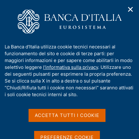
✕
H
A
o
C
p
m
e
r
e
r
i
p
c
Home
/
Media
/
Agenda
/
Questioni di Economia e Finanza
m
a
a
e
g
n
I
La Banca d'Italia utilizza cookie tecnici necessari al
n
e
e
Questioni di Economia e
n
funzionamento del sito e cookie di terze parti: per
u
l
d
f
maggiori informazioni e per sapere come abilitarli in modo
Finanza
i
s
o
selettivo leggere
l'informativa sulla privacy
. Utilizzare uno
n
i
r
dei seguenti pulsanti per esprimere la propria preferenza.
a
t
m
Se si clicca sulla X in alto a destra o sul pulsante
v
o
03 FEBBRAIO 2025
i
a
“Chiudi/Rifiuta tutti i cookie non necessari” saranno attivati
BANCA D'ITALIA - ROMA
g
t
i soli cookie tecnici interni al sito.
a
i
z
v
i
Condividi
S
a
o
ACCETTA TUTTI I COOKIE
t
n
s
a
e
u
m
i
PREFERENZE COOKIE
p