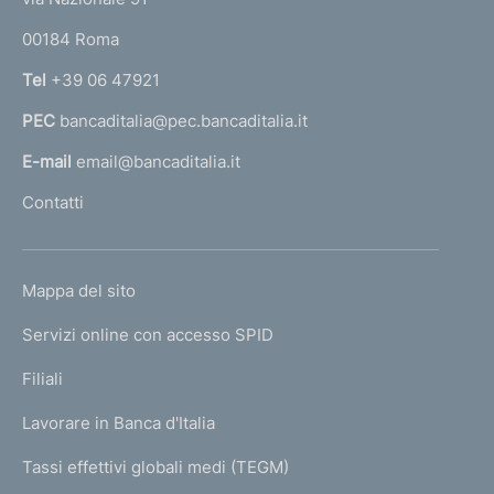
o
r
00184 Roma
r
n
Tel
+39 06 47921
a
PEC
bancaditalia@pec.bancaditalia.it
a
l
E-mail
email@bancaditalia.it
l
Contatti
'
h
o
L
Mappa del sito
m
I
e
Servizi online con accesso SPID
N
p
K
Filiali
a
U
g
Lavorare in Banca d'Italia
T
e
I
Tassi effettivi globali medi (TEGM)
)
L