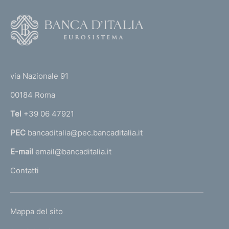
F
o
o
(
t
t
e
via Nazionale 91
o
r
00184 Roma
r
n
Tel
+39 06 47921
a
PEC
bancaditalia@pec.bancaditalia.it
a
l
E-mail
email@bancaditalia.it
l
Contatti
'
h
o
L
Mappa del sito
m
I
e