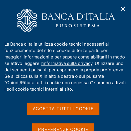
✕
H
A
o
C
p
m
e
r
e
r
i
p
c
Home
/
Media
/
Agenda
/
Bollettino Economico
m
a
a
e
g
n
I
La Banca d'Italia utilizza cookie tecnici necessari al
n
e
e
Bollettino Economico
n
funzionamento del sito e cookie di terze parti: per
u
l
d
f
maggiori informazioni e per sapere come abilitarli in modo
i
s
o
selettivo leggere
l'informativa sulla privacy
. Utilizzare uno
n
i
r
dei seguenti pulsanti per esprimere la propria preferenza.
17 GENNAIO 2025
a
t
BANCA D'ITALIA - ROMA, ORE 15:00
m
Se si clicca sulla X in alto a destra o sul pulsante
v
o
i
a
“Chiudi/Rifiuta tutti i cookie non necessari” saranno attivati
g
t
i soli cookie tecnici interni al sito.
a
Condividi
i
S
z
v
t
i
a
a
o
ACCETTA TUTTI I COOKIE
n
m
s
e
p
u
a
i
PREFERENZE COOKIE