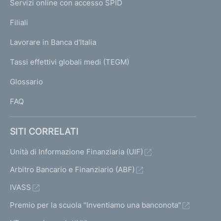
Servizi online con accesso SPID
N
p
K
Filiali
a
U
g
Lavorare in Banca d'Italia
T
e
I
Tassi effettivi globali medi (TEGM)
)
L
Glossario
I
FAQ
SITI CORRELATI
Unità di Informazione Finanziaria (UIF)
Arbitro Bancario e Finanziario (ABF)
IVASS
Premio per la scuola "Inventiamo una banconota"