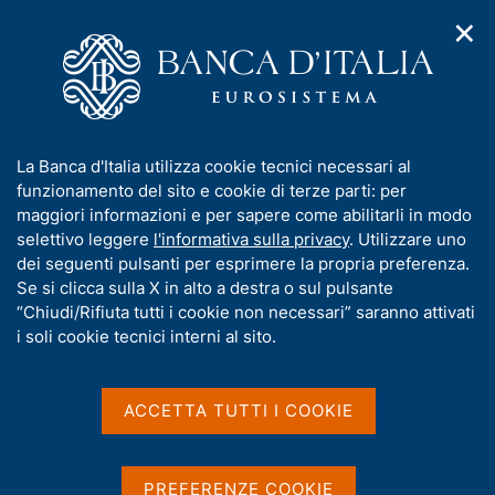
✕
H
A
o
C
p
m
e
r
e
r
i
p
c
Home
/
Media
/
Agenda
/
m
a
a
Prima riunione dei deputies del Ministri delle Finanze e dei
e
g
n
Governatori delle Banche Centrali del G20 a Johannesburg
I
La Banca d'Italia utilizza cookie tecnici necessari al
n
e
e
n
funzionamento del sito e cookie di terze parti: per
u
l
d
f
maggiori informazioni e per sapere come abilitarli in modo
i
s
Prima riunione dei
o
selettivo leggere
l'informativa sulla privacy
. Utilizzare uno
n
i
r
dei seguenti pulsanti per esprimere la propria preferenza.
a
deputies del Ministri delle
t
m
Se si clicca sulla X in alto a destra o sul pulsante
v
o
Finanze e dei Governatori
i
a
“Chiudi/Rifiuta tutti i cookie non necessari” saranno attivati
g
t
i soli cookie tecnici interni al sito.
delle Banche Centrali del
a
i
z
G20 a Johannesburg
v
i
a
o
ACCETTA TUTTI I COOKIE
n
s
e
u
9 DICEMBRE 2024 - 12 DICEMBRE 2024
SANDTON, JOHANNESBURG, SUDAFRICA
i
PREFERENZE COOKIE