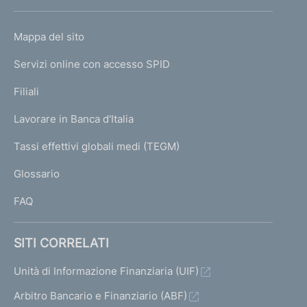
h
o
L
Mappa del sito
m
I
e
Servizi online con accesso SPID
N
p
K
Filiali
a
U
g
Lavorare in Banca d'Italia
T
e
I
Tassi effettivi globali medi (TEGM)
)
L
Glossario
I
FAQ
SITI CORRELATI
Unità di Informazione Finanziaria (UIF)
Arbitro Bancario e Finanziario (ABF)