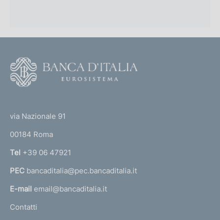
F
o
o
(
t
t
e
via Nazionale 91
o
r
00184 Roma
r
n
Tel
+39 06 47921
a
PEC
bancaditalia@pec.bancaditalia.it
a
l
E-mail
email@bancaditalia.it
l
Contatti
'