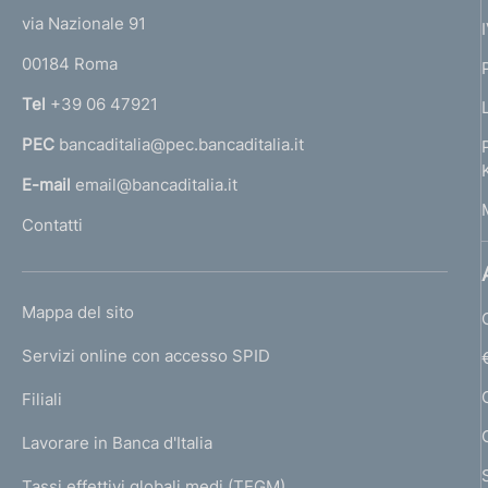
t
e
via Nazionale 91
o
r
00184 Roma
r
n
Tel
+39 06 47921
a
PEC
bancaditalia@pec.bancaditalia.it
a
l
E-mail
email@bancaditalia.it
l
Contatti
'
h
o
L
Mappa del sito
m
I
e
Servizi online con accesso SPID
N
p
K
Filiali
a
U
g
Lavorare in Banca d'Italia
T
e
I
Tassi effettivi globali medi (TEGM)