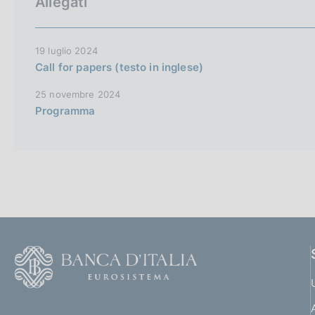
Allegati
19 luglio 2024
Call for papers (testo in inglese)
25 novembre 2024
Programma
F
o
o
(
t