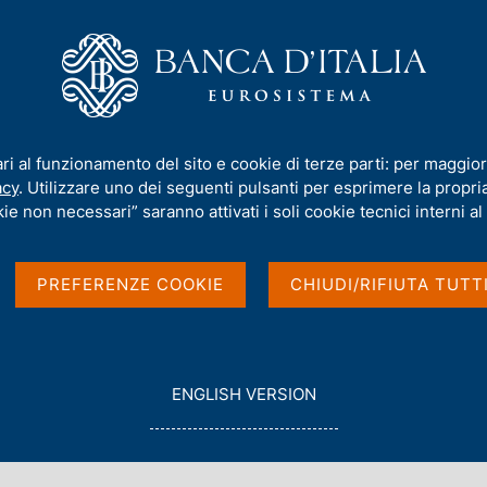
iamo
Compiti
Servizi al cittadino
Pubbli
etworks: implications for productivity, global resilience and the twin tr
ari al funzionamento del sito e cookie di terze parti: per maggior
acy
. Utilizzare uno dei seguenti pulsanti per esprimere la propria 
level production
ie non necessari” saranno attivati i soli cookie tecnici interni al 
 for productivity,
PREFERENZE COOKIE
CHIUDI/RIFIUTA TUTT
the twin transition"
G
ENGLISH VERSION
O
T
O