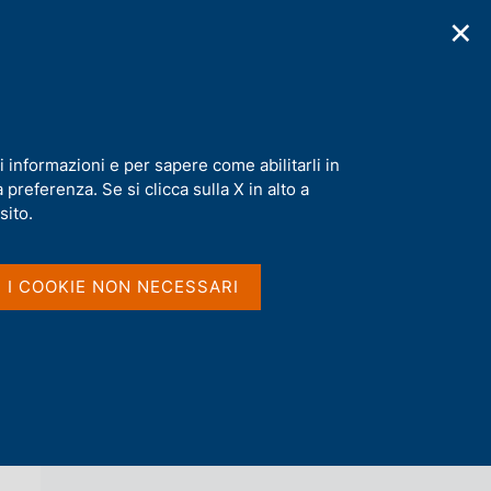
✕
cazioni
Statistiche
Media
|
IT
C
e
r
c
ansition"
a
i informazioni e per sapere come abilitarli in
n
preferenza. Se si clicca sulla X in alto a
e
l
sito.
Vai al livello superiore 
AGENDA
s
i
t
I I COOKIE NON NECESSARI
o