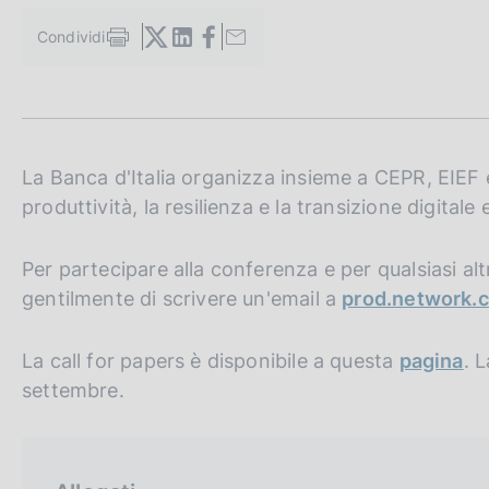
c
o
Condividi
S
o
t
k
a
i
m
e
p
a
:
l
La Banca d'Italia organizza insieme a CEPR, EIEF
a
produttività, la resilienza e la transizione digitale 
p
a
g
Per partecipare alla conferenza e per qualsiasi alt
i
gentilmente di scrivere un'email a
prod.network.
n
a
La call for papers è disponibile a questa
pagina
. 
settembre.