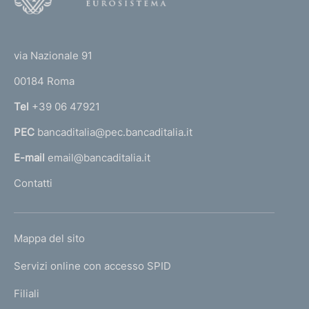
o
(
t
t
e
via Nazionale 91
o
r
00184 Roma
r
n
Tel
+39 06 47921
a
PEC
bancaditalia@pec.bancaditalia.it
a
l
E-mail
email@bancaditalia.it
l
Contatti
'
h
o
L
Mappa del sito
m
I
e
Servizi online con accesso SPID
N
p
K
Filiali
a