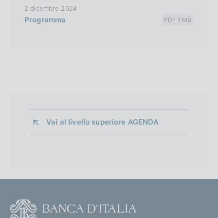
2 dicembre 2024
Programma
PDF 1 MB
Vai al livello superiore 
AGENDA
F
o