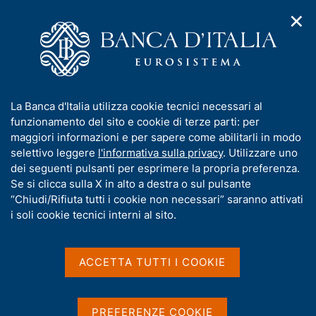
✕
H
A
o
C
p
m
e
r
e
r
i
p
c
Home
/
Media
/
Agenda
/
m
a
a
Fabio Panetta partecipa al Foro di Dialogo Spagna-Italia 2024
e
g
n
I
La Banca d'Italia utilizza cookie tecnici necessari al
n
e
e
n
funzionamento del sito e cookie di terze parti: per
u
l
d
Fabio Panetta partecipa al
f
maggiori informazioni e per sapere come abilitarli in modo
i
s
o
selettivo leggere
l'informativa sulla privacy
. Utilizzare uno
Foro di Dialogo Spagna-
n
i
r
dei seguenti pulsanti per esprimere la propria preferenza.
a
t
Italia 2024
m
Se si clicca sulla X in alto a destra o sul pulsante
v
o
i
a
“Chiudi/Rifiuta tutti i cookie non necessari” saranno attivati
g
t
i soli cookie tecnici interni al sito.
a
i
03 DICEMBRE 2024
z
ORE 16.30 - FOMENT DEL TREBALL NACIONAL -
v
i
BARCELLONA, SPAGNA
a
o
ACCETTA TUTTI I COOKIE
n
s
e
u
Condividi
S
i
PREFERENZE COOKIE