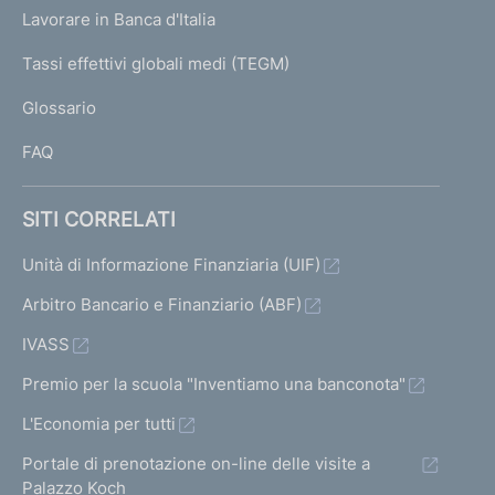
U
g
Lavorare in Banca d'Italia
T
e
I
Tassi effettivi globali medi (TEGM)
)
L
Glossario
I
FAQ
SITI CORRELATI
Unità di Informazione Finanziaria (UIF)
Arbitro Bancario e Finanziario (ABF)
IVASS
Premio per la scuola "Inventiamo una banconota"
L'Economia per tutti
Portale di prenotazione on-line delle visite a
Palazzo Koch