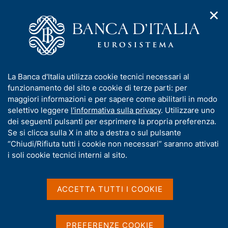
✕
H
A
o
C
p
m
e
r
e
r
i
p
c
Home
/
Media
/
Agenda
/
m
a
a
3° Conferenza "Commercio estero, catene del valore e legami
e
g
n
finanziari nell'economia globale"
I
La Banca d'Italia utilizza cookie tecnici necessari al
n
e
e
n
funzionamento del sito e cookie di terze parti: per
u
l
d
f
maggiori informazioni e per sapere come abilitarli in modo
i
s
3° Conferenza "Commercio
o
selettivo leggere
l'informativa sulla privacy
. Utilizzare uno
n
i
r
dei seguenti pulsanti per esprimere la propria preferenza.
a
estero, catene del valore e
t
m
Se si clicca sulla X in alto a destra o sul pulsante
v
o
legami finanziari
i
a
“Chiudi/Rifiuta tutti i cookie non necessari” saranno attivati
g
t
i soli cookie tecnici interni al sito.
nell'economia globale"
a
i
z
v
i
a
o
ACCETTA TUTTI I COOKIE
14 NOVEMBRE 2024 - 15 NOVEMBRE 2024
n
s
BANCA D'ITALIA - ROMA
e
u
i
PREFERENZE COOKIE