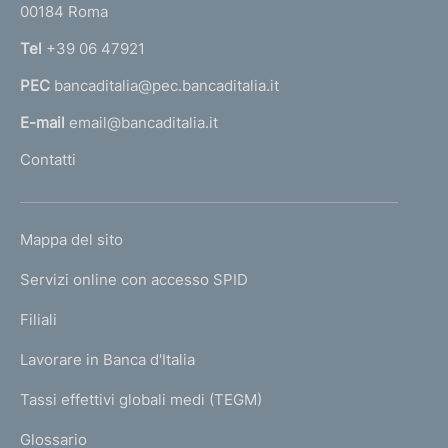
00184 Roma
r
n
Tel
+39 06 47921
a
PEC
bancaditalia@pec.bancaditalia.it
a
l
E-mail
email@bancaditalia.it
l
Contatti
'
h
o
L
Mappa del sito
m
I
e
Servizi online con accesso SPID
N
p
K
Filiali
a
U
g
Lavorare in Banca d'Italia
T
e
I
Tassi effettivi globali medi (TEGM)
)
L
Glossario
I