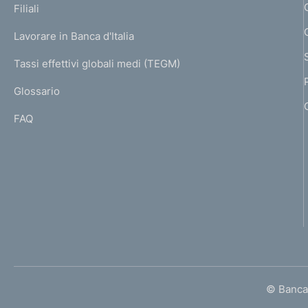
K
Filiali
a
U
g
Lavorare in Banca d'Italia
T
e
I
Tassi effettivi globali medi (TEGM)
)
L
Glossario
I
FAQ
© Banca 