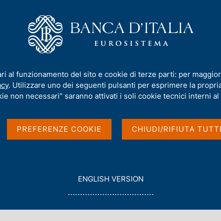
iamo
Compiti
Servizi al cittadino
Pubbli
imoniale sull'estero
ari al funzionamento del sito e cookie di terze parti: per maggior
acy
. Utilizzare uno dei seguenti pulsanti per esprimere la propria 
i e posizione
ie non necessari” saranno attivati i soli cookie tecnici interni al 
ro
PREFERENZE COOKIE
CHIUDI/RIFIUTA TUTT
G
ENGLISH VERSION
O
T
O