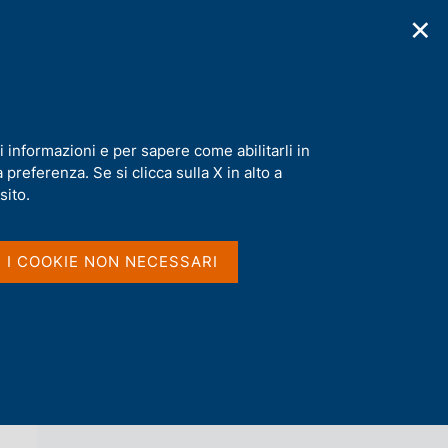
✕
cazioni
Statistiche
Media
|
IT
C
e
r
c
a
i informazioni e per sapere come abilitarli in
n
preferenza. Se si clicca sulla X in alto a
e
l
sito.
Vai al livello superiore 
AGENDA
s
i
t
I I COOKIE NON NECESSARI
o