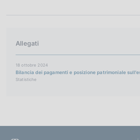
t
c
a
o
m
o
p
k
a
i
l
e
a
Allegati
p
:
a
g
i
18 ottobre 2024
n
Bilancia dei pagamenti e posizione patrimoniale sull'
a
Statistiche