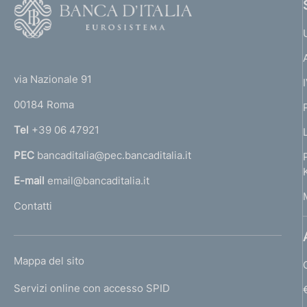
F
o
o
(
t
t
e
via Nazionale 91
o
r
00184 Roma
r
n
Tel
+39 06 47921
a
PEC
bancaditalia@pec.bancaditalia.it
a
l
E-mail
email@bancaditalia.it
l
Contatti
'
h
o
L
Mappa del sito
m
I
e
Servizi online con accesso SPID
N
p