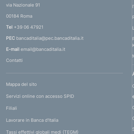
t
e
via Nazionale 91
o
r
00184 Roma
r
n
Tel
+39 06 47921
a
PEC
bancaditalia@pec.bancaditalia.it
a
l
E-mail
email@bancaditalia.it
l
Contatti
'
h
o
L
Mappa del sito
m
I
e
Servizi online con accesso SPID
N
p
K
Filiali
a
U
g
Lavorare in Banca d'Italia
T
e
I
Tassi effettivi globali medi (TEGM)
)