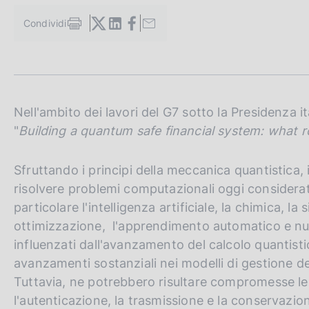
c
o
Condividi
S
o
t
k
a
i
m
e
p
a
:
l
Nell'ambito dei lavori del G7 sotto la Presidenza i
a
"
Building a quantum safe financial system: what ro
p
a
g
Sfruttando i principi della meccanica quantistica, 
i
risolvere problemi computazionali oggi considerat
n
particolare l'intelligenza artificiale, la chimica, la
a
ottimizzazione, l'apprendimento automatico e n
influenzati dall'avanzamento del calcolo quantisti
avanzamenti sostanziali nei modelli di gestione del
Tuttavia, ne potrebbero risultare compromesse le 
l'autenticazione, la trasmissione e la conservazi