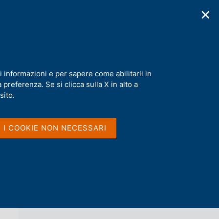
✕
cazioni
Statistiche
Media
|
IT
C
e
r
c
a
i informazioni e per sapere come abilitarli in
n
preferenza. Se si clicca sulla X in alto a
e
l
sito.
Vai al livello superiore 
AGENDA
s
i
t
I I COOKIE NON NECESSARI
o