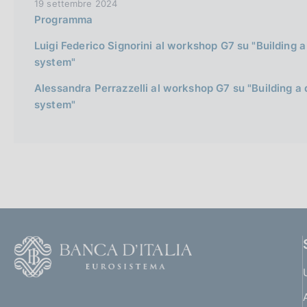
19 settembre 2024
Programma
Luigi Federico Signorini al workshop G7 su "Building 
system"
Alessandra Perrazzelli al workshop G7 su "Building a
system"
F
o
o
(
t