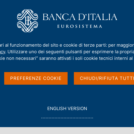
iamo
Compiti
Servizi al cittadino
Pubbli
financial system: what role for authorities and for the private sector?
ari al funzionamento del sito e cookie di terze parti: per maggior
acy
. Utilizzare uno dei seguenti pulsanti per esprimere la propria 
ng a quantum safe
ie non necessari” saranno attivati i soli cookie tecnici interni al 
 role for authorities
PREFERENZE COOKIE
CHIUDI/RIFIUTA TUTT
ctor?
G
ENGLISH VERSION
O
T
A - VIA NAZIONALE, 190 - ROMA
O