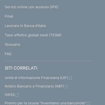
I
e
Servizi online con accesso SPID
N
p
K
Filiali
a
U
g
Lavorare in Banca d'Italia
T
e
I
Tassi effettivi globali medi (TEGM)
)
L
Glossario
I
FAQ
SITI CORRELATI
Unità di Informazione Finanziaria (UIF)
Arbitro Bancario e Finanziario (ABF)
IVASS
Premio per la scuola "Inventiamo una banconota"