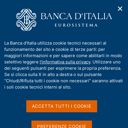
✕
H
A
o
C
p
m
e
r
e
r
i
p
c
Home
/
Media
/
Agenda
/
Bollettino Economico BCE
m
a
a
e
g
n
I
La Banca d'Italia utilizza cookie tecnici necessari al
n
e
e
Bollettino Economico BCE
n
funzionamento del sito e cookie di terze parti: per
u
l
d
f
maggiori informazioni e per sapere come abilitarli in modo
i
s
o
selettivo leggere
l'informativa sulla privacy
. Utilizzare uno
n
i
r
dei seguenti pulsanti per esprimere la propria preferenza.
01 AGOSTO 2024
a
t
BANCA CENTRALE EUROPEA - FRANCOFORTE
m
Se si clicca sulla X in alto a destra o sul pulsante
v
o
i
a
“Chiudi/Rifiuta tutti i cookie non necessari” saranno attivati
g
t
i soli cookie tecnici interni al sito.
a
Condividi
i
S
z
v
t
i
a
a
o
ACCETTA TUTTI I COOKIE
n
m
s
e
p
u
a
i
PREFERENZE COOKIE