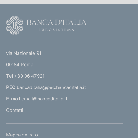
F
o
o
(
t
t
e
via Nazionale 91
o
r
00184 Roma
r
n
Tel
+39 06 47921
a
PEC
bancaditalia@pec.bancaditalia.it
a
l
E-mail
email@bancaditalia.it
l
Contatti
'
h
o
L
Mappa del sito
m