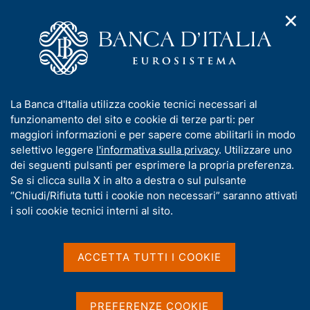
✕
H
A
o
C
p
m
e
r
e
r
i
p
c
Home
/
Media
/
Agenda
/
m
a
a
Paolo Angelini interviene alla conferenza su Cooperazione
e
g
n
pubblico-privato per la resilienza cyber del settore finanziario
I
La Banca d'Italia utilizza cookie tecnici necessari al
n
e
e
italiano
n
funzionamento del sito e cookie di terze parti: per
u
l
d
f
maggiori informazioni e per sapere come abilitarli in modo
i
s
o
selettivo leggere
l'informativa sulla privacy
. Utilizzare uno
n
i
Paolo Angelini interviene
r
dei seguenti pulsanti per esprimere la propria preferenza.
a
t
m
Se si clicca sulla X in alto a destra o sul pulsante
v
alla conferenza su
o
i
a
“Chiudi/Rifiuta tutti i cookie non necessari” saranno attivati
g
Cooperazione pubblico-
t
i soli cookie tecnici interni al sito.
a
i
privato per la resilienza
z
v
i
cyber del settore
a
o
ACCETTA TUTTI I COOKIE
n
s
finanziario italiano
e
u
i
PREFERENZE COOKIE