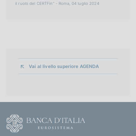
il ruolo del CERTFin" - Roma, 04 luglio 2024
Vai al livello superiore 
AGENDA
F
o
o