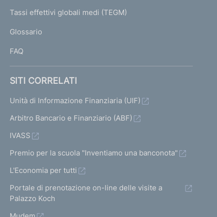
e
I
Tassi effettivi globali medi (TEGM)
)
L
Glossario
I
FAQ
SITI CORRELATI
Unità di Informazione Finanziaria (UIF)
Arbitro Bancario e Finanziario (ABF)
IVASS
Premio per la scuola "Inventiamo una banconota"
L'Economia per tutti
Portale di prenotazione on-line delle visite a
Palazzo Koch
Mudem