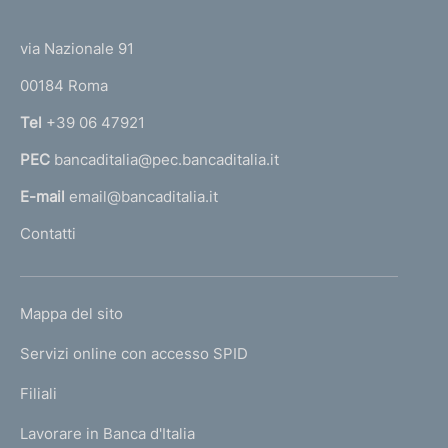
(
t
t
e
via Nazionale 91
o
r
00184 Roma
r
n
Tel
+39 06 47921
a
PEC
bancaditalia@pec.bancaditalia.it
a
l
E-mail
email@bancaditalia.it
l
Contatti
'
h
o
L
Mappa del sito
m
I
e
Servizi online con accesso SPID
N
p
K
Filiali
a
U
g
Lavorare in Banca d'Italia
T