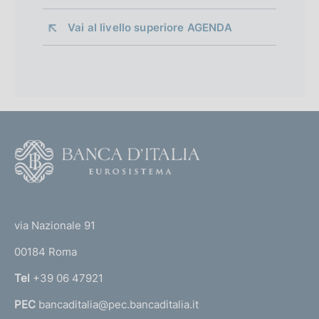
Vai al livello superiore 
AGENDA
F
o
o
(
t
t
e
via Nazionale 91
o
r
00184 Roma
r
n
Tel
+39 06 47921
a
PEC
bancaditalia@pec.bancaditalia.it
a