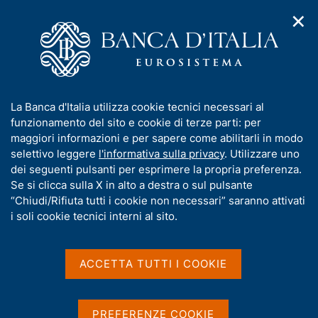
✕
H
A
o
C
p
m
e
r
e
r
i
p
c
Home
/
Media
/
Agenda
/
L'economia italiana in breve
m
a
a
e
g
n
I
La Banca d'Italia utilizza cookie tecnici necessari al
n
e
e
L'economia italiana in
n
funzionamento del sito e cookie di terze parti: per
u
l
d
f
maggiori informazioni e per sapere come abilitarli in modo
breve
i
s
o
selettivo leggere
l'informativa sulla privacy
. Utilizzare uno
n
i
r
dei seguenti pulsanti per esprimere la propria preferenza.
a
t
m
Se si clicca sulla X in alto a destra o sul pulsante
v
o
11 GIUGNO 2024
i
a
“Chiudi/Rifiuta tutti i cookie non necessari” saranno attivati
BANCA D'ITALIA - ROMA
g
t
i soli cookie tecnici interni al sito.
a
i
z
v
i
Condividi
S
a
o
ACCETTA TUTTI I COOKIE
t
n
s
a
e
u
m
i
PREFERENZE COOKIE
p