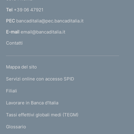
n
Tel
+39 06 47921
a
PEC
bancaditalia@pec.bancaditalia.it
a
l
E-mail
email@bancaditalia.it
l
Contatti
'
h
o
L
Mappa del sito
m
I
e
Servizi online con accesso SPID
N
p
K
Filiali
a
U
g
Lavorare in Banca d'Italia
T
e
I
Tassi effettivi globali medi (TEGM)
)
L
Glossario
I