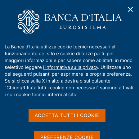
✕
H
A
o
C
p
m
e
r
e
r
i
p
c
Home
/
Media
/
Agenda
/
m
a
a
Banche e istituzioni finanziarie: condizioni e rischiosità del
e
g
n
credito per settori e territori
I
La Banca d'Italia utilizza cookie tecnici necessari al
n
e
e
n
funzionamento del sito e cookie di terze parti: per
u
l
d
f
maggiori informazioni e per sapere come abilitarli in modo
i
s
Banche e istituzioni
o
selettivo leggere
l'informativa sulla privacy
. Utilizzare uno
n
i
r
dei seguenti pulsanti per esprimere la propria preferenza.
a
finanziarie: condizioni e
t
m
Se si clicca sulla X in alto a destra o sul pulsante
v
o
rischiosità del credito per
i
a
“Chiudi/Rifiuta tutti i cookie non necessari” saranno attivati
g
t
i soli cookie tecnici interni al sito.
settori e territori
a
i
z
v
i
a
o
ACCETTA TUTTI I COOKIE
29 MARZO 2024
n
s
BANCA D'ITALIA - ROMA
e
u
i
PREFERENZE COOKIE