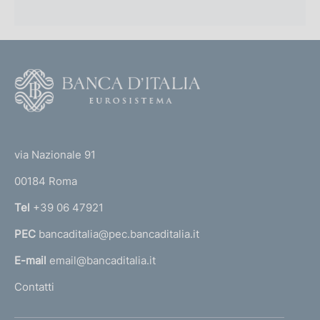
F
o
o
(
t
t
e
via Nazionale 91
o
r
00184 Roma
r
n
Tel
+39 06 47921
a
PEC
bancaditalia@pec.bancaditalia.it
a
l
E-mail
email@bancaditalia.it
l
Contatti
'
h