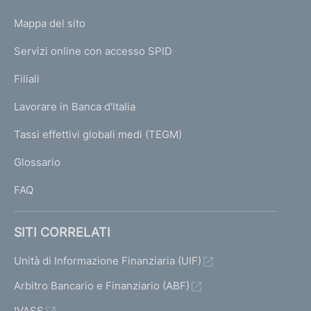
o
L
Mappa del sito
m
I
e
Servizi online con accesso SPID
N
p
K
Filiali
a
U
g
Lavorare in Banca d'Italia
T
e
I
Tassi effettivi globali medi (TEGM)
)
L
Glossario
I
FAQ
SITI CORRELATI
Unità di Informazione Finanziaria (UIF)
Arbitro Bancario e Finanziario (ABF)
IVASS