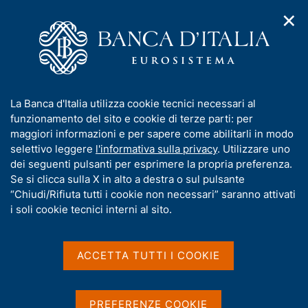
✕
H
A
o
C
p
m
e
r
e
r
i
p
c
Home
/
Media
/
Agenda
/
Mercato finanziario
m
a
a
e
g
n
I
La Banca d'Italia utilizza cookie tecnici necessari al
n
e
e
Mercato finanziario
n
funzionamento del sito e cookie di terze parti: per
u
l
d
f
maggiori informazioni e per sapere come abilitarli in modo
i
s
o
selettivo leggere
l'informativa sulla privacy
. Utilizzare uno
n
i
r
dei seguenti pulsanti per esprimere la propria preferenza.
15 FEBBRAIO 2024
a
t
BANCA D'ITALIA - ROMA
m
Se si clicca sulla X in alto a destra o sul pulsante
v
o
i
a
“Chiudi/Rifiuta tutti i cookie non necessari” saranno attivati
g
t
i soli cookie tecnici interni al sito.
a
Condividi
i
S
z
v
t
i
a
a
o
ACCETTA TUTTI I COOKIE
n
m
s
e
p
u
a
i
PREFERENZE COOKIE