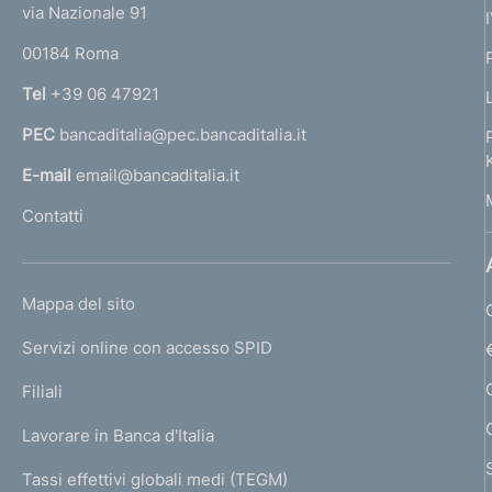
e
via Nazionale 91
o
r
00184 Roma
r
n
Tel
+39 06 47921
a
PEC
bancaditalia@pec.bancaditalia.it
a
l
E-mail
email@bancaditalia.it
l
Contatti
'
h
o
L
Mappa del sito
m
I
e
Servizi online con accesso SPID
N
p
K
Filiali
a
U
g
Lavorare in Banca d'Italia
T
e
I
Tassi effettivi globali medi (TEGM)
)