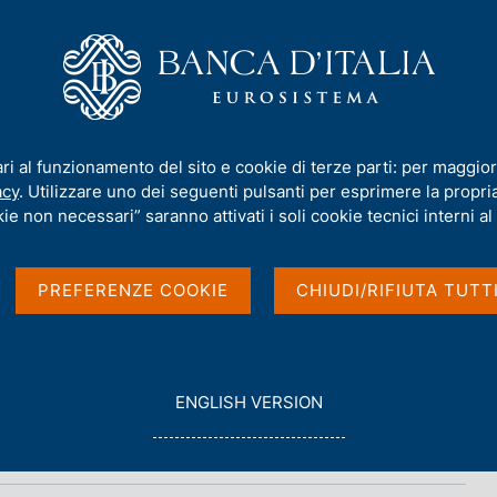
iamo
Compiti
Servizi al cittadino
Pubbli
ari al funzionamento del sito e cookie di terze parti: per maggior
acy
. Utilizzare uno dei seguenti pulsanti per esprimere la propria 
 BCE
ie non necessari” saranno attivati i soli cookie tecnici interni al 
PREFERENZE COOKIE
CHIUDI/RIFIUTA TUTT
G
ENGLISH VERSION
O
T
O