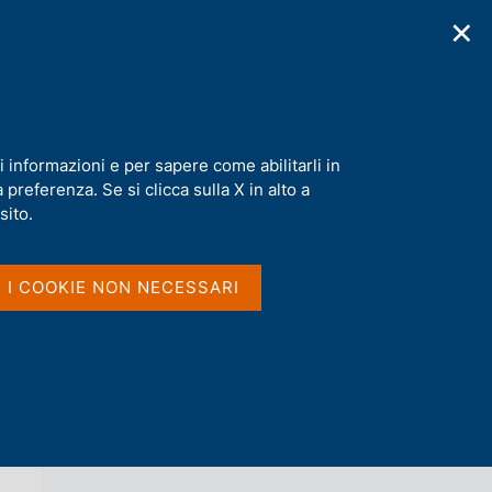
✕
cazioni
Statistiche
Media
|
IT
C
e
r
c
a
i informazioni e per sapere come abilitarli in
n
preferenza. Se si clicca sulla X in alto a
e
l
sito.
Vai al livello superiore 
AGENDA
s
i
t
I I COOKIE NON NECESSARI
o