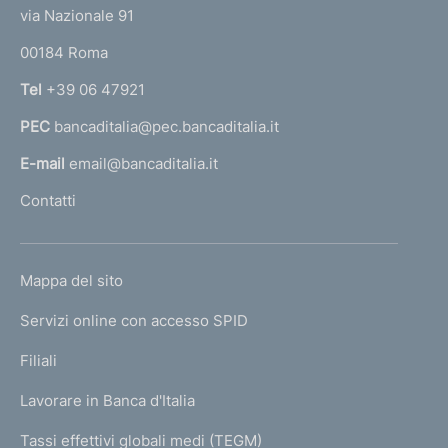
t
e
via Nazionale 91
o
r
00184 Roma
r
n
Tel
+39 06 47921
a
PEC
bancaditalia@pec.bancaditalia.it
a
l
E-mail
email@bancaditalia.it
l
Contatti
'
h
o
L
Mappa del sito
m
I
e
Servizi online con accesso SPID
N
p
K
Filiali
a
U
g
Lavorare in Banca d'Italia
T
e
I
Tassi effettivi globali medi (TEGM)
)