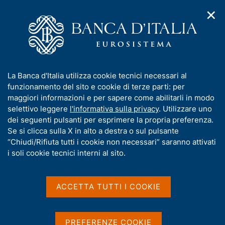
✕
H
A
o
C
p
m
e
r
e
r
i
p
c
Home
/
Media
/
Agenda
/
m
a
a
Alessandra Perrazzelli interviene al convegno "New Frontiers in
e
g
n
Banking and Capital Markets"
I
La Banca d'Italia utilizza cookie tecnici necessari al
n
e
e
n
funzionamento del sito e cookie di terze parti: per
u
l
d
f
maggiori informazioni e per sapere come abilitarli in modo
i
s
Alessandra Perrazzelli
o
selettivo leggere
l'informativa sulla privacy
. Utilizzare uno
n
i
r
dei seguenti pulsanti per esprimere la propria preferenza.
a
interviene al convegno
t
m
Se si clicca sulla X in alto a destra o sul pulsante
v
o
"New Frontiers in Banking
i
a
“Chiudi/Rifiuta tutti i cookie non necessari” saranno attivati
g
t
i soli cookie tecnici interni al sito.
and Capital Markets"
a
i
z
v
i
a
o
ACCETTA TUTTI I COOKIE
11 DICEMBRE 2023
n
s
UNIVERSITÀ LA SAPIENZA DI ROMA E IL JOINT RESEARCH
e
u
CENTRE DELLA COMMISSIONE EUROPEA - UNIVERSITÀ LA
SAPIENZA DI ROMA - FACOLTÀ DI ECONOMIA
i
PREFERENZE COOKIE