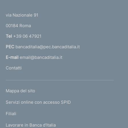
(
t
t
e
via Nazionale 91
o
r
00184 Roma
r
n
Tel
+39 06 47921
a
PEC
bancaditalia@pec.bancaditalia.it
a
l
E-mail
email@bancaditalia.it
l
Contatti
'
h
o
L
Mappa del sito
m
I
e
Servizi online con accesso SPID
N
p
K
Filiali
a
U
g
Lavorare in Banca d'Italia
T