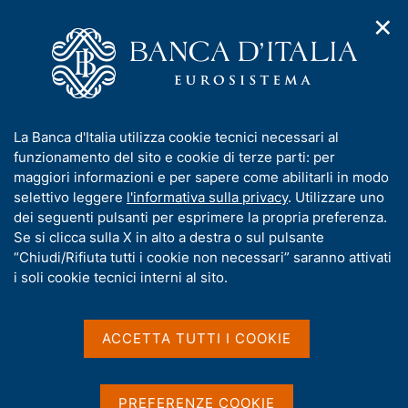
✕
H
A
o
C
p
m
e
r
e
r
i
p
c
Home
/
Media
/
Agenda
/
m
a
a
9th BdF-BoE-BdI International Macroeconomics Workshop on
e
g
n
"Macroeconomic policy in open economies"
I
La Banca d'Italia utilizza cookie tecnici necessari al
n
e
e
n
funzionamento del sito e cookie di terze parti: per
u
l
d
f
maggiori informazioni e per sapere come abilitarli in modo
i
s
9th BdF-BoE-BdI
o
selettivo leggere
l'informativa sulla privacy
. Utilizzare uno
n
i
r
dei seguenti pulsanti per esprimere la propria preferenza.
a
International
t
m
Se si clicca sulla X in alto a destra o sul pulsante
v
o
Macroeconomics Workshop
i
a
“Chiudi/Rifiuta tutti i cookie non necessari” saranno attivati
g
t
i soli cookie tecnici interni al sito.
on "Macroeconomic policy
a
i
z
in open economies"
v
i
a
o
ACCETTA TUTTI I COOKIE
n
s
e
u
01 DICEMBRE 2023
LONDRA
i
PREFERENZE COOKIE