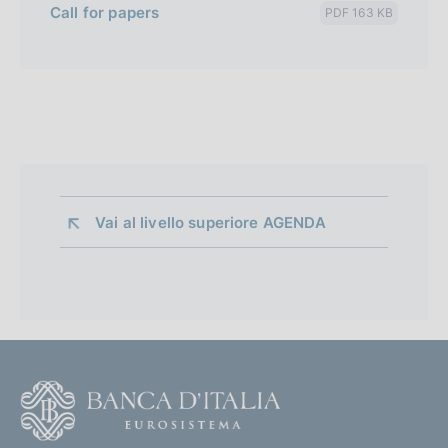
Call for papers
PDF 163 KB
Vai al livello superiore 
AGENDA
F
o
o