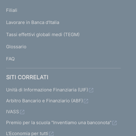
N
p
K
Filiali
a
U
g
Lavorare in Banca d'Italia
T
e
I
Tassi effettivi globali medi (TEGM)
)
L
Glossario
I
FAQ
SITI CORRELATI
Unità di Informazione Finanziaria (UIF)
Arbitro Bancario e Finanziario (ABF)
IVASS
Premio per la scuola "Inventiamo una banconota"
L'Economia per tutti