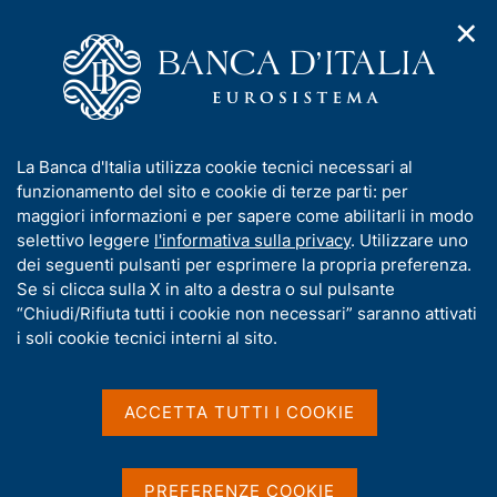
✕
H
A
o
C
p
m
e
r
e
r
i
p
c
Home
/
Media
/
Agenda
/
m
a
a
Sedicesima Lezione Paolo Baffi di Moneta e Finanza
e
g
n
I
La Banca d'Italia utilizza cookie tecnici necessari al
n
e
e
n
funzionamento del sito e cookie di terze parti: per
u
l
d
Sedicesima Lezione Paolo
f
maggiori informazioni e per sapere come abilitarli in modo
i
s
o
selettivo leggere
l'informativa sulla privacy
. Utilizzare uno
Baffi di Moneta e Finanza
n
i
r
dei seguenti pulsanti per esprimere la propria preferenza.
a
t
m
Se si clicca sulla X in alto a destra o sul pulsante
v
o
i
a
“Chiudi/Rifiuta tutti i cookie non necessari” saranno attivati
22 NOVEMBRE 2023
g
t
i soli cookie tecnici interni al sito.
VIA NAZIONALE, 91 ROMA
a
i
z
v
i
a
o
ACCETTA TUTTI I COOKIE
Condividi
S
n
s
t
e
u
a
i
PREFERENZE COOKIE
m