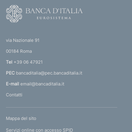
F
o
o
(
t
t
e
via Nazionale 91
o
r
00184 Roma
r
n
Tel
+39 06 47921
a
PEC
bancaditalia@pec.bancaditalia.it
a
l
E-mail
email@bancaditalia.it
l
Contatti
'
h
o
L
Mappa del sito
m
I
e
Servizi online con accesso SPID