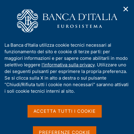
✕
H
A
o
C
p
m
e
r
e
r
i
p
c
Home
/
Media
/
Agenda
/
L'economia italiana in breve
m
a
a
e
g
n
I
La Banca d'Italia utilizza cookie tecnici necessari al
n
e
e
L'economia italiana in
n
funzionamento del sito e cookie di terze parti: per
u
l
d
f
maggiori informazioni e per sapere come abilitarli in modo
breve
i
s
o
selettivo leggere
l'informativa sulla privacy
. Utilizzare uno
n
i
r
dei seguenti pulsanti per esprimere la propria preferenza.
a
t
m
Se si clicca sulla X in alto a destra o sul pulsante
v
o
10 NOVEMBRE 2023
i
a
“Chiudi/Rifiuta tutti i cookie non necessari” saranno attivati
BANCA D'ITALIA - ROMA
g
t
i soli cookie tecnici interni al sito.
a
i
z
v
i
Condividi
S
a
o
ACCETTA TUTTI I COOKIE
t
n
s
a
e
u
m
i
PREFERENZE COOKIE
p