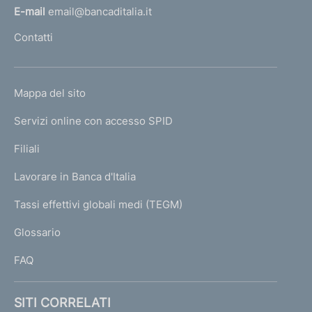
l
E-mail
email@bancaditalia.it
l
Contatti
'
h
o
L
Mappa del sito
m
I
e
Servizi online con accesso SPID
N
p
K
Filiali
a
U
g
Lavorare in Banca d'Italia
T
e
I
Tassi effettivi globali medi (TEGM)
)
L
Glossario
I
FAQ
SITI CORRELATI