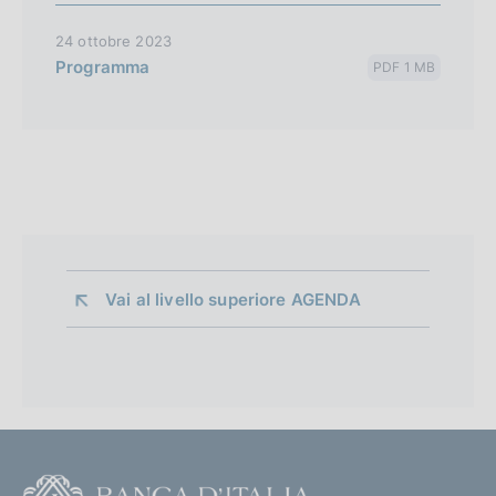
24 ottobre 2023
Programma
PDF 1 MB
Vai al livello superiore 
AGENDA
F