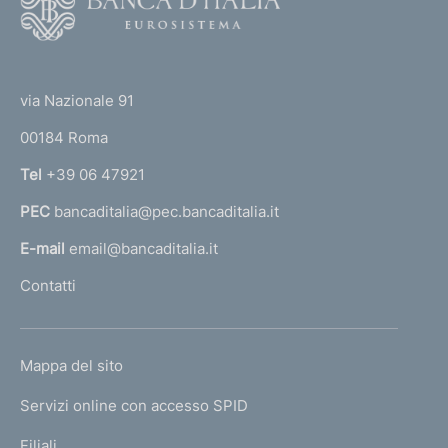
o
o
(
t
t
e
via Nazionale 91
o
r
00184 Roma
r
n
Tel
+39 06 47921
a
PEC
bancaditalia@pec.bancaditalia.it
a
l
E-mail
email@bancaditalia.it
l
Contatti
'
h
o
L
Mappa del sito
m
I
e
Servizi online con accesso SPID
N
p
K
Filiali