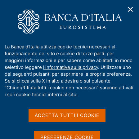
✕
H
A
o
C
p
m
e
r
e
r
i
p
c
Home
/
Media
/
Agenda
/
m
a
a
Convegno "The European Anti-Money Laundering Authority:
e
g
n
goals, prospects and challenges"
I
La Banca d'Italia utilizza cookie tecnici necessari al
n
e
e
n
funzionamento del sito e cookie di terze parti: per
u
l
d
f
maggiori informazioni e per sapere come abilitarli in modo
i
s
Convegno "The European
o
selettivo leggere
l'informativa sulla privacy
. Utilizzare uno
n
i
r
dei seguenti pulsanti per esprimere la propria preferenza.
a
Anti-Money Laundering
t
m
Se si clicca sulla X in alto a destra o sul pulsante
v
o
Authority: goals, prospects
i
a
“Chiudi/Rifiuta tutti i cookie non necessari” saranno attivati
g
t
i soli cookie tecnici interni al sito.
and challenges"
a
i
z
v
i
a
o
ACCETTA TUTTI I COOKIE
10 NOVEMBRE 2023
n
s
ROMA, CENTRO CONVEGNI CARLO AZEGLIO CIAMPI
e
u
i
PREFERENZE COOKIE