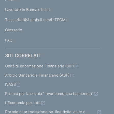
a
U
g
Lavorare in Banca d'Italia
T
e
I
Tassi effettivi globali medi (TEGM)
)
L
Glossario
I
FAQ
SITI CORRELATI
Unità di Informazione Finanziaria (UIF)
Arbitro Bancario e Finanziario (ABF)
IVASS
Premio per la scuola "Inventiamo una banconota"
L'Economia per tutti
Portale di prenotazione on-line delle visite a