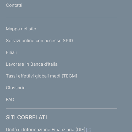
l
Contatti
'
h
o
L
Mappa del sito
m
I
e
Servizi online con accesso SPID
N
p
K
Filiali
a
U
g
Lavorare in Banca d'Italia
T
e
I
Tassi effettivi globali medi (TEGM)
)
L
Glossario
I
FAQ
SITI CORRELATI
Unità di Informazione Finanziaria (UIF)