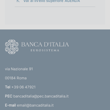
Vai al livello superiore 
AGENDA
F
o
o
(
t
t
e
via Nazionale 91
o
r
00184 Roma
r
n
Tel
+39 06 47921
a
PEC
bancaditalia@pec.bancaditalia.it
a
l
E-mail
email@bancaditalia.it