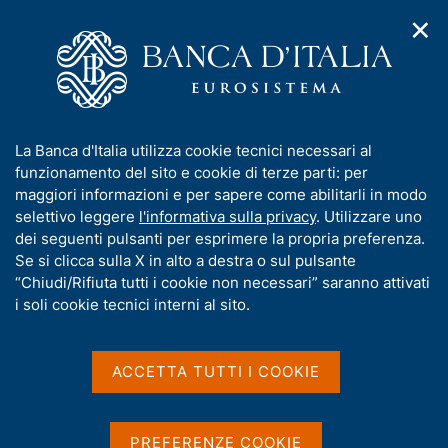
✕
H
A
o
C
p
m
e
r
e
r
i
p
c
Home
/
Media
/
Agenda
/
m
a
a
In viaggio con la Banca d'Italia a Venezia
e
g
n
I
La Banca d'Italia utilizza cookie tecnici necessari al
n
e
e
n
funzionamento del sito e cookie di terze parti: per
u
l
d
In viaggio con la Banca
f
maggiori informazioni e per sapere come abilitarli in modo
i
s
o
selettivo leggere
l'informativa sulla privacy
. Utilizzare uno
d'Italia a Venezia
n
i
r
dei seguenti pulsanti per esprimere la propria preferenza.
a
t
m
Se si clicca sulla X in alto a destra o sul pulsante
v
o
i
a
“Chiudi/Rifiuta tutti i cookie non necessari” saranno attivati
8 NOVEMBRE 2023 - 9 NOVEMBRE 2023
g
t
i soli cookie tecnici interni al sito.
VENEZIA
a
i
z
v
i
a
o
ACCETTA TUTTI I COOKIE
Condividi
S
n
s
t
e
u
a
i
PREFERENZE COOKIE
m