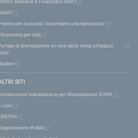
Arbitro Bancario e Finanziario (ABF)
IVASS
Premio per la scuola "Inventiamo una banconota"
L'Economia per tutti
Portale di prenotazione on-line delle visite a Palazzo
Koch
Mudem
ALTRI SITI
Convenzione Interbancaria per l'Automazione (CIPA)
€-coin
CERTFin
Cooperazione PUMA