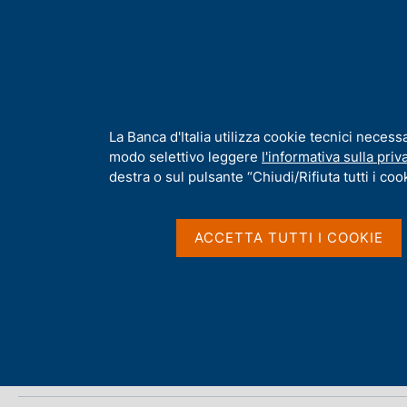
H
Chi s
o
m
e
p
Home
/
Media
/
Agenda
/
€-coin
a
g
I
La Banca d'Italia utilizza cookie tecnici necess
e
n
modo selettivo leggere
l'informativa sulla priv
€-coin
f
destra o sul pulsante “Chiudi/Rifiuta tutti i cook
o
r
m
ACCETTA TUTTI I COOKIE
06 NOVEMBRE 2023
a
ROMA
t
i
v
Condividi
S
a
t
s
a
u
m
i