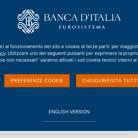
iamo
Compiti
Servizi al cittadino
Pubbli
ari al funzionamento del sito e cookie di terze parti: per maggior
acy
. Utilizzare uno dei seguenti pulsanti per esprimere la propria 
ie non necessari” saranno attivati i soli cookie tecnici interni al 
PREFERENZE COOKIE
CHIUDI/RIFIUTA TUTT
G
ENGLISH VERSION
O
T
O