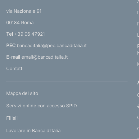
t
t
e
via Nazionale 91
o
r
00184 Roma
r
n
Tel
+39 06 47921
a
PEC
bancaditalia@pec.bancaditalia.it
a
l
E-mail
email@bancaditalia.it
l
Contatti
'
h
o
L
Mappa del sito
m
I
e
Servizi online con accesso SPID
N
p
K
Filiali
a
U
g
Lavorare in Banca d'Italia
T
e