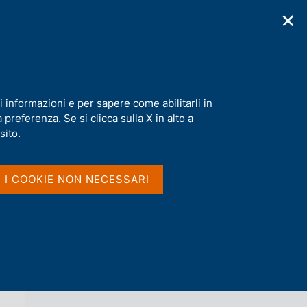
✕
cazioni
Statistiche
Media
|
IT
C
e
r
c
a
i informazioni e per sapere come abilitarli in
n
preferenza. Se si clicca sulla X in alto a
e
l
sito.
Vai al livello superiore 
AGENDA
s
i
t
I I COOKIE NON NECESSARI
o