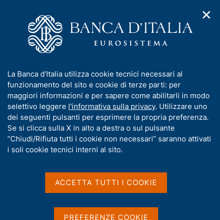
✕
H
A
o
C
p
m
e
r
e
r
i
p
c
Home
/
Media
/
Agenda
/
m
a
a
Apertura prima finestra temporale per la presentazione delle
e
g
n
richieste di ammissione alla Sandbox regolamentare
I
La Banca d'Italia utilizza cookie tecnici necessari al
n
e
e
n
funzionamento del sito e cookie di terze parti: per
u
l
d
f
maggiori informazioni e per sapere come abilitarli in modo
i
s
Apertura prima finestra
o
selettivo leggere
l'informativa sulla privacy
. Utilizzare uno
n
i
r
dei seguenti pulsanti per esprimere la propria preferenza.
a
temporale per la
t
m
Se si clicca sulla X in alto a destra o sul pulsante
v
o
presentazione delle
i
a
“Chiudi/Rifiuta tutti i cookie non necessari” saranno attivati
g
t
i soli cookie tecnici interni al sito.
richieste di ammissione
a
i
z
alla Sandbox
v
i
a
o
ACCETTA TUTTI I COOKIE
regolamentare
n
s
e
u
i
PREFERENZE COOKIE