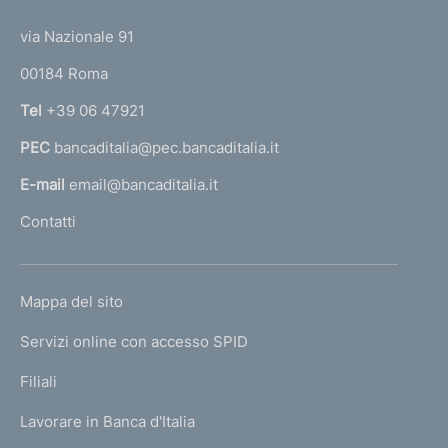
t
t
e
via Nazionale 91
o
r
00184 Roma
r
n
Tel
+39 06 47921
a
PEC
bancaditalia@pec.bancaditalia.it
a
l
E-mail
email@bancaditalia.it
l
Contatti
'
h
o
L
Mappa del sito
m
I
e
Servizi online con accesso SPID
N
p
K
Filiali
a
U
g
Lavorare in Banca d'Italia
T
e