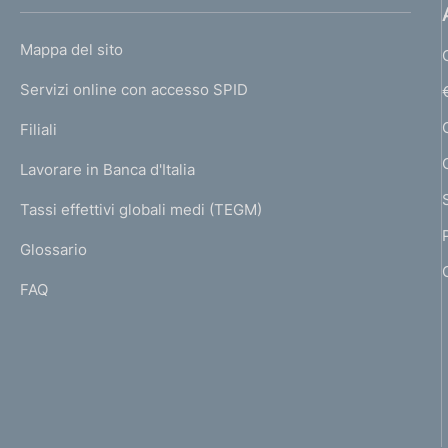
h
o
L
Mappa del sito
m
I
e
Servizi online con accesso SPID
N
p
K
Filiali
a
U
g
Lavorare in Banca d'Italia
T
e
I
Tassi effettivi globali medi (TEGM)
)
L
Glossario
I
FAQ