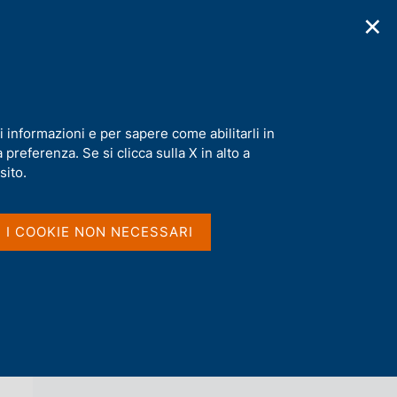
✕
cazioni
Statistiche
Media
|
IT
C
e
r
c
a
i informazioni e per sapere come abilitarli in
n
preferenza. Se si clicca sulla X in alto a
e
l
sito.
Vai al livello superiore 
AGENDA
s
i
t
I I COOKIE NON NECESSARI
o