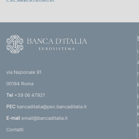
F
o
o
(
t
t
e
via Nazionale 91
o
r
00184 Roma
r
n
Tel
+39 06 47921
a
PEC
bancaditalia@pec.bancaditalia.it
a
l
E-mail
email@bancaditalia.it
l
Contatti
'