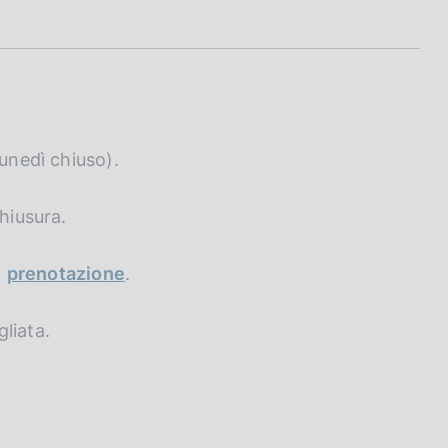
lunedì chiuso).
hiusura.
a
prenotazione
.
liata.