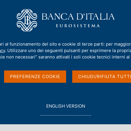
iamo
Compiti
Servizi al cittadino
Pubbli
lla Moneta"
ari al funzionamento del sito e cookie di terze parti: per maggior
acy
. Utilizzare uno dei seguenti pulsanti per esprimere la propria 
 "L'Avventura della
ie non necessari” saranno attivati i soli cookie tecnici interni al 
PREFERENZE COOKIE
CHIUDI/RIFIUTA TUTT
ILANO. 9°
G
ENGLISH VERSION
O
T
O