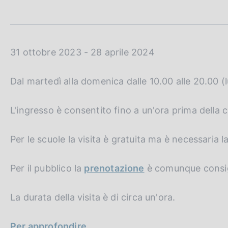
t
c
a
o
m
o
p
k
a
i
l
31 ottobre 2023 - 28 aprile 2024
e
a
p
:
Dal martedì alla domenica dalle 10.00 alle 20.00 (
a
g
i
L'ingresso è consentito fino a un'ora prima della c
n
a
Per le scuole la visita è gratuita ma è necessaria l
Per il pubblico la
prenotazione
è comunque consig
La durata della visita è di circa un'ora.
Per approfondire.