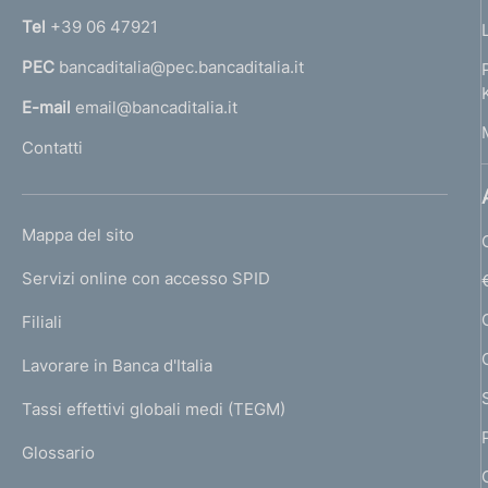
n
Tel
+39 06 47921
a
PEC
bancaditalia@pec.bancaditalia.it
a
l
E-mail
email@bancaditalia.it
l
Contatti
'
h
o
L
Mappa del sito
m
I
e
Servizi online con accesso SPID
N
p
K
Filiali
a
U
g
Lavorare in Banca d'Italia
T
e
I
Tassi effettivi globali medi (TEGM)
)
L
Glossario
I