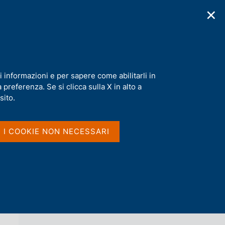
✕
cazioni
Statistiche
Media
|
IT
C
e
r
c
a
i informazioni e per sapere come abilitarli in
n
preferenza. Se si clicca sulla X in alto a
e
l
sito.
Vai al livello superiore 
AGENDA
s
i
t
I I COOKIE NON NECESSARI
o