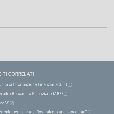
SITI CORRELATI
Unità di Informazione Finanziaria (UIF)
Arbitro Bancario e Finanziario (ABF)
IVASS
Premio per la scuola "Inventiamo una banconota"