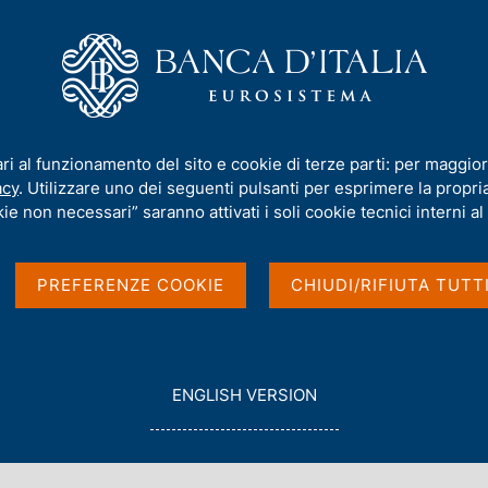
iamo
Compiti
Servizi al cittadino
Pubbli
 Governatore Visco alla Mostra "L'avventura della moneta"
ari al funzionamento del sito e cookie di terze parti: per maggior
acy
. Utilizzare uno dei seguenti pulsanti per esprimere la propria 
Mattarella e del
ie non necessari” saranno attivati i soli cookie tecnici interni al 
a Mostra "L'avventura
PREFERENZE COOKIE
CHIUDI/RIFIUTA TUTT
G
ENGLISH VERSION
O
T
O