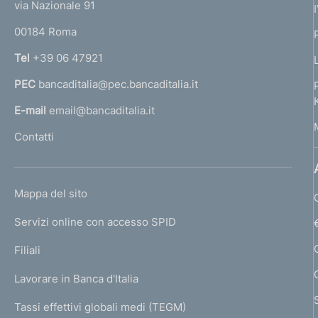
e
via Nazionale 91
o
r
00184 Roma
r
n
Tel
+39 06 47921
a
PEC
bancaditalia@pec.bancaditalia.it
a
l
E-mail
email@bancaditalia.it
l
Contatti
'
h
o
L
Mappa del sito
m
I
e
Servizi online con accesso SPID
N
p
K
Filiali
a
U
g
Lavorare in Banca d'Italia
T
e
I
Tassi effettivi globali medi (TEGM)
)