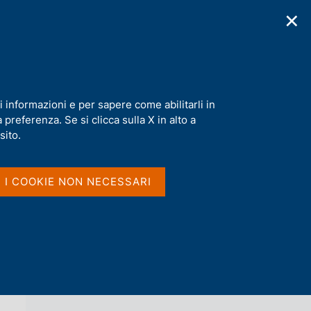
✕
cazioni
Statistiche
Media
|
IT
C
e
r
c
a
i informazioni e per sapere come abilitarli in
n
preferenza. Se si clicca sulla X in alto a
e
l
sito.
Vai al livello superiore 
AGENDA
s
i
t
I I COOKIE NON NECESSARI
o