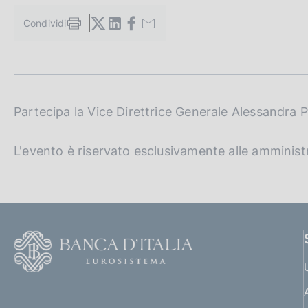
c
o
Condividi
S
o
t
k
a
i
m
e
p
a
:
l
Partecipa la Vice Direttrice Generale Alessandra Pe
a
p
L'evento è riservato esclusivamente alle amministra
a
g
i
n
a
F
o
o
(
t
t