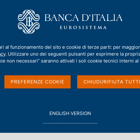
iamo
Compiti
Servizi al cittadino
Pubbli
mma: Bound to Irrelevance or Crucial Business Strategy?"
ari al funzionamento del sito e cookie di terze parti: per maggior
acy
. Utilizzare uno dei seguenti pulsanti per esprimere la propria 
 D "The DE&I
ie non necessari” saranno attivati i soli cookie tecnici interni al 
elevance or Crucial
PREFERENZE COOKIE
CHIUDI/RIFIUTA TUTT
G
ENGLISH VERSION
O
T
O