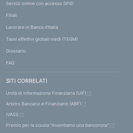
e
Servizi online con accesso SPID
N
p
K
Filiali
a
U
g
Lavorare in Banca d'Italia
T
e
I
Tassi effettivi globali medi (TEGM)
)
L
Glossario
I
FAQ
SITI CORRELATI
Unità di Informazione Finanziaria (UIF)
Arbitro Bancario e Finanziario (ABF)
IVASS
Premio per la scuola "Inventiamo una banconota"