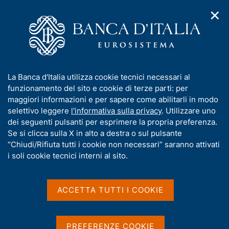
✕
H
A
o
C
p
m
e
r
e
r
i
p
c
Home
/
Media
/
Agenda
/
m
a
a
Intervento di Ignazio Visco al Comitato Esecutivo dell'ABI
e
g
n
I
La Banca d'Italia utilizza cookie tecnici necessari al
n
e
e
n
funzionamento del sito e cookie di terze parti: per
u
l
d
Intervento di Ignazio Visco
f
maggiori informazioni e per sapere come abilitarli in modo
i
s
o
selettivo leggere
l'informativa sulla privacy
. Utilizzare uno
al Comitato Esecutivo
n
i
r
dei seguenti pulsanti per esprimere la propria preferenza.
a
t
dell'ABI
m
Se si clicca sulla X in alto a destra o sul pulsante
v
o
i
a
“Chiudi/Rifiuta tutti i cookie non necessari” saranno attivati
g
t
i soli cookie tecnici interni al sito.
a
i
18 OTTOBRE 2023
z
ORE 10:00 - ROMA
v
i
a
o
ACCETTA TUTTI I COOKIE
n
s
e
Condividi
u
S
i
t
PREFERENZE COOKIE