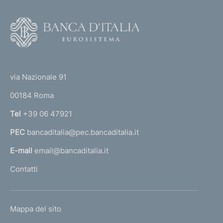
F
o
o
(
t
t
e
via Nazionale 91
o
r
00184 Roma
r
n
Tel
+39 06 47921
a
PEC
bancaditalia@pec.bancaditalia.it
a
l
E-mail
email@bancaditalia.it
l
Contatti
'
h
o
L
Mappa del sito
m
I