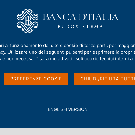
iamo
Compiti
Servizi al cittadino
Pubbli
morrow Speaks di CRIF su "Il sistema finanziario al 2030"
ari al funzionamento del sito e cookie di terze parti: per maggior
acy
. Utilizzare uno dei seguenti pulsanti per esprimere la propria 
 interviene al
ie non necessari” saranno attivati i soli cookie tecnici interni al 
IF su "Il sistema
PREFERENZE COOKIE
CHIUDI/RIFIUTA TUTT
G
ENGLISH VERSION
O
T
O