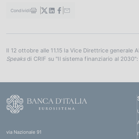
c
o
Condividi
S
o
t
k
a
i
m
e
p
a
:
l
Il 12 ottobre alle 11.15 la Vice Direttrice generale
a
Speaks
di CRIF
su "Il sistema finanziario al 2030"
p
a
g
i
n
a
F
o
o
(
t
t
e
via Nazionale 91
o
r