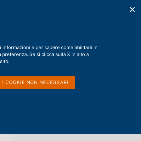
✕
cazioni
Statistiche
Media
|
IT
C
e
r
c
a
i informazioni e per sapere come abilitarli in
n
preferenza. Se si clicca sulla X in alto a
e
l
sito.
Vai al livello superiore 
AGENDA
s
i
t
I I COOKIE NON NECESSARI
o