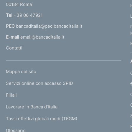
00184 Roma
r
n
Tel
+39 06 47921
a
PEC
bancaditalia@pec.bancaditalia.it
a
l
E-mail
email@bancaditalia.it
l
Contatti
'
h
o
L
Mappa del sito
m
I
e
Servizi online con accesso SPID
N
p
K
Filiali
a
U
g
Lavorare in Banca d'Italia
T
e
I
Tassi effettivi globali medi (TEGM)
)
L
Glossario