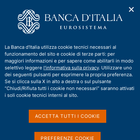
✕
H
A
o
C
p
m
e
r
e
r
i
p
c
Home
/
Media
/
Agenda
/
L'economia italiana in breve
m
a
a
e
g
n
I
La Banca d'Italia utilizza cookie tecnici necessari al
n
e
e
L'economia italiana in
n
funzionamento del sito e cookie di terze parti: per
u
l
d
f
maggiori informazioni e per sapere come abilitarli in modo
breve
i
s
o
selettivo leggere
l'informativa sulla privacy
. Utilizzare uno
n
i
r
dei seguenti pulsanti per esprimere la propria preferenza.
a
t
m
Se si clicca sulla X in alto a destra o sul pulsante
v
o
10 OTTOBRE 2023
i
a
“Chiudi/Rifiuta tutti i cookie non necessari” saranno attivati
BANCA D'ITALIA - ROMA
g
t
i soli cookie tecnici interni al sito.
a
i
z
v
i
Condividi
S
a
o
ACCETTA TUTTI I COOKIE
t
n
s
a
e
u
m
i
PREFERENZE COOKIE
p