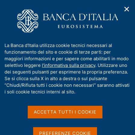
✕
H
A
o
C
p
m
e
r
e
r
i
p
c
Home
/
Media
/
Agenda
/
m
a
a
«è cultura!» - La Banca d'Italia apre al pubblico le sue sedi
e
g
n
I
La Banca d'Italia utilizza cookie tecnici necessari al
n
e
e
n
funzionamento del sito e cookie di terze parti: per
u
l
d
«è cultura!» - La Banca
f
maggiori informazioni e per sapere come abilitarli in modo
i
s
o
selettivo leggere
l'informativa sulla privacy
. Utilizzare uno
d'Italia apre al pubblico le
n
i
r
dei seguenti pulsanti per esprimere la propria preferenza.
a
t
sue sedi
m
Se si clicca sulla X in alto a destra o sul pulsante
v
o
i
a
“Chiudi/Rifiuta tutti i cookie non necessari” saranno attivati
g
t
i soli cookie tecnici interni al sito.
a
i
7 OTTOBRE 2023 - 14 OTTOBRE 2023
z
BANCA D'ITALIA
v
i
a
o
ACCETTA TUTTI I COOKIE
n
s
e
Condividi
u
S
i
t
PREFERENZE COOKIE