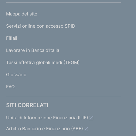
h
o
L
Mappa del sito
m
I
e
Servizi online con accesso SPID
N
p
K
Filiali
a
U
g
Lavorare in Banca d'Italia
T
e
I
Tassi effettivi globali medi (TEGM)
)
L
Glossario
I
FAQ
SITI CORRELATI
Unità di Informazione Finanziaria (UIF)
Arbitro Bancario e Finanziario (ABF)