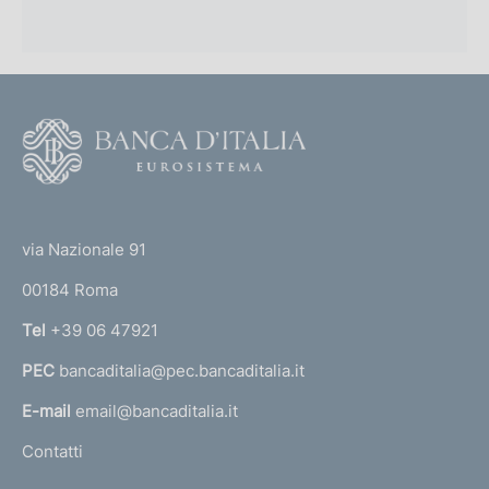
F
o
o
(
t
t
e
via Nazionale 91
o
r
00184 Roma
r
n
Tel
+39 06 47921
a
PEC
bancaditalia@pec.bancaditalia.it
a
l
E-mail
email@bancaditalia.it
l
Contatti
'