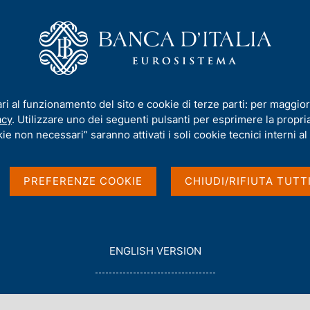
iamo
Compiti
Servizi al cittadino
Pubbli
amenti e raccolta per settori e territori
ari al funzionamento del sito e cookie di terze parti: per maggior
acy
. Utilizzare uno dei seguenti pulsanti per esprimere la propria 
inanziarie:
ie non necessari” saranno attivati i soli cookie tecnici interni al 
ta per settori e
PREFERENZE COOKIE
CHIUDI/RIFIUTA TUTT
G
ENGLISH VERSION
O
T
O