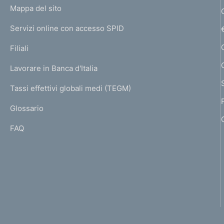
L
Mappa del sito
m
I
e
Servizi online con accesso SPID
N
p
K
Filiali
a
U
g
Lavorare in Banca d'Italia
T
e
I
Tassi effettivi globali medi (TEGM)
)
L
Glossario
I
FAQ