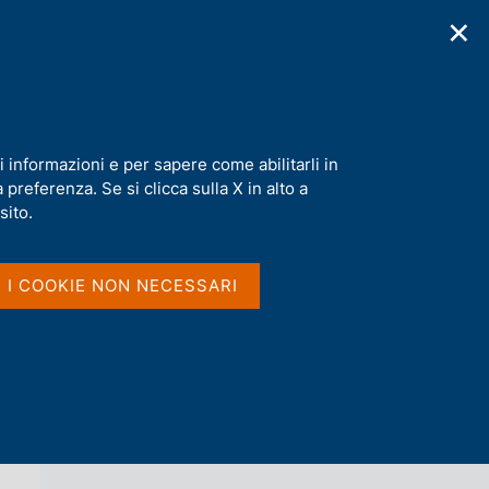
✕
cazioni
Statistiche
Media
|
IT
C
e
r
c
a
i informazioni e per sapere come abilitarli in
n
preferenza. Se si clicca sulla X in alto a
e
l
sito.
Vai al livello superiore 
AGENDA
s
i
t
I I COOKIE NON NECESSARI
o