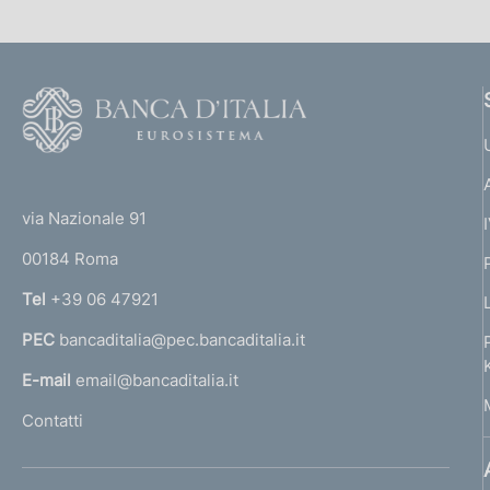
F
o
o
(
t
t
e
via Nazionale 91
o
r
00184 Roma
r
n
Tel
+39 06 47921
a
PEC
bancaditalia@pec.bancaditalia.it
a
l
E-mail
email@bancaditalia.it
l
Contatti
'
h
o