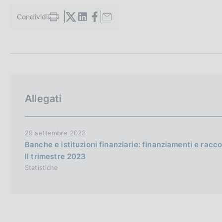
c
o
Condividi
S
o
t
k
a
i
m
e
p
a
:
l
a
Allegati
p
a
g
i
29 settembre 2023
n
Banche e istituzioni finanziarie: finanziamenti e raccolt
a
II trimestre 2023
Statistiche