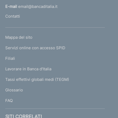
l
E-mail
email@bancaditalia.it
l
Contatti
'
h
o
L
Mappa del sito
m
I
e
Servizi online con accesso SPID
N
p
K
Filiali
a
U
g
Lavorare in Banca d'Italia
T
e
I
Tassi effettivi globali medi (TEGM)
)
L
Glossario
I
FAQ
SITI CORRELATI