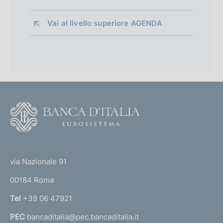
Vai al livello superiore 
AGENDA
F
o
o
(
t
t
e
via Nazionale 91
o
r
00184 Roma
r
n
Tel
+39 06 47921
a
PEC
bancaditalia@pec.bancaditalia.it
a