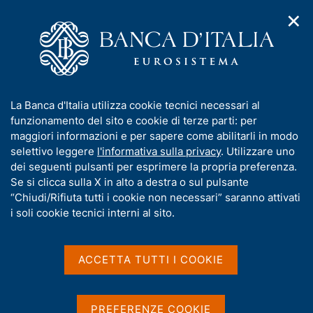
✕
H
A
o
C
p
m
e
r
e
r
i
p
c
Home
/
Media
/
Agenda
/
m
a
a
Intervento di Alessandra Perrazzelli al convegno "The Board of
e
g
n
the Future 2023. Il ruolo del Board nelle transizioni"
I
La Banca d'Italia utilizza cookie tecnici necessari al
n
e
e
n
funzionamento del sito e cookie di terze parti: per
u
l
d
f
maggiori informazioni e per sapere come abilitarli in modo
i
s
Intervento di Alessandra
o
selettivo leggere
l'informativa sulla privacy
. Utilizzare uno
n
i
r
dei seguenti pulsanti per esprimere la propria preferenza.
a
Perrazzelli al convegno
t
m
Se si clicca sulla X in alto a destra o sul pulsante
v
o
"The Board of the Future
i
a
“Chiudi/Rifiuta tutti i cookie non necessari” saranno attivati
g
t
i soli cookie tecnici interni al sito.
2023. Il ruolo del Board
a
i
z
nelle transizioni"
v
i
a
o
ACCETTA TUTTI I COOKIE
n
s
e
u
28 SETTEMBRE 2023
AUDITORIUM FONDAZIONE CARIPLO - MILANO
i
PREFERENZE COOKIE