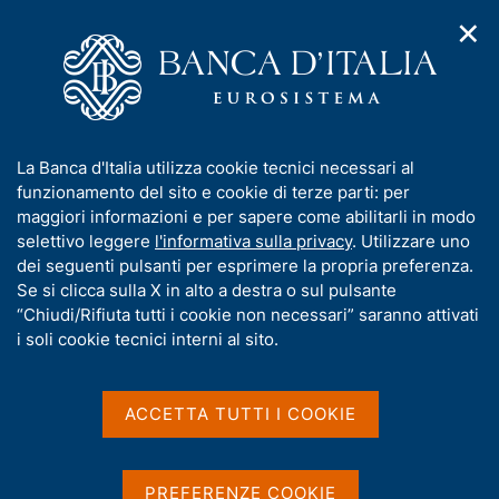
✕
H
A
o
C
p
m
e
r
e
r
i
p
c
Home
/
Media
/
Agenda
/
m
a
a
Finanza pubblica: fabbisogno e debito
e
g
n
I
La Banca d'Italia utilizza cookie tecnici necessari al
n
e
e
n
funzionamento del sito e cookie di terze parti: per
u
l
d
Finanza pubblica:
f
maggiori informazioni e per sapere come abilitarli in modo
i
s
o
selettivo leggere
l'informativa sulla privacy
. Utilizzare uno
fabbisogno e debito
n
i
r
dei seguenti pulsanti per esprimere la propria preferenza.
a
t
m
Se si clicca sulla X in alto a destra o sul pulsante
v
o
i
a
“Chiudi/Rifiuta tutti i cookie non necessari” saranno attivati
15 SETTEMBRE 2023
g
t
i soli cookie tecnici interni al sito.
BANCA D'ITALIA - ROMA
a
i
z
v
i
a
o
ACCETTA TUTTI I COOKIE
Condividi
S
n
s
t
e
u
a
i
PREFERENZE COOKIE
m