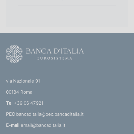
F
o
o
(
t
t
e
via Nazionale 91
o
r
00184 Roma
r
n
Tel
+39 06 47921
a
PEC
bancaditalia@pec.bancaditalia.it
a
l
E-mail
email@bancaditalia.it
l