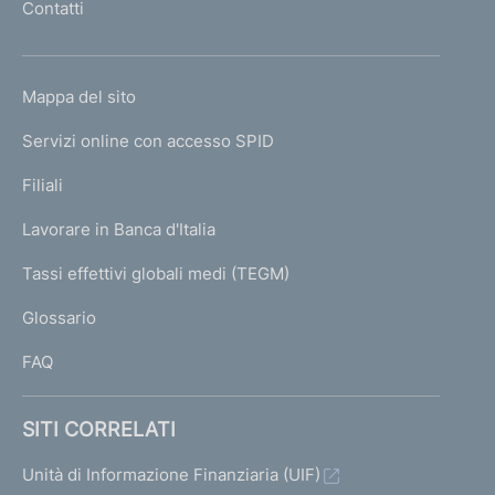
Contatti
'
h
o
L
Mappa del sito
m
I
e
Servizi online con accesso SPID
N
p
K
Filiali
a
U
g
Lavorare in Banca d'Italia
T
e
I
Tassi effettivi globali medi (TEGM)
)
L
Glossario
I
FAQ
SITI CORRELATI
Unità di Informazione Finanziaria (UIF)