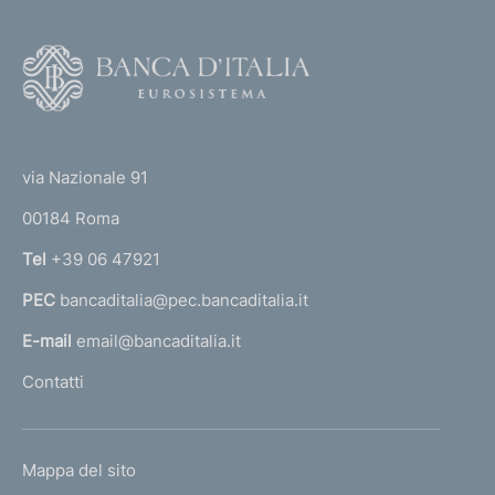
F
o
o
(
t
t
e
via Nazionale 91
o
r
00184 Roma
r
n
Tel
+39 06 47921
a
PEC
bancaditalia@pec.bancaditalia.it
a
l
E-mail
email@bancaditalia.it
l
Contatti
'
h
o
L
Mappa del sito
m