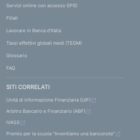
I
e
Servizi online con accesso SPID
N
p
K
Filiali
a
U
g
Lavorare in Banca d'Italia
T
e
I
Tassi effettivi globali medi (TEGM)
)
L
Glossario
I
FAQ
SITI CORRELATI
Unità di Informazione Finanziaria (UIF)
Arbitro Bancario e Finanziario (ABF)
IVASS
Premio per la scuola "Inventiamo una banconota"