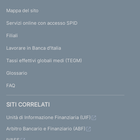
o
L
Mappa del sito
m
I
e
Servizi online con accesso SPID
N
p
K
Filiali
a
U
g
Lavorare in Banca d'Italia
T
e
I
Tassi effettivi globali medi (TEGM)
)
L
Glossario
I
FAQ
SITI CORRELATI
Unità di Informazione Finanziaria (UIF)
Arbitro Bancario e Finanziario (ABF)
IVASS