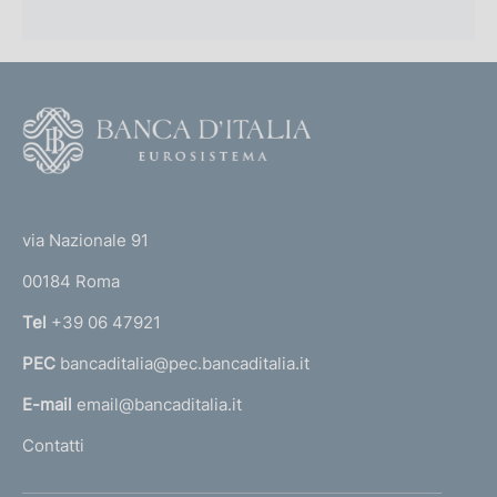
F
o
o
(
t
t
e
via Nazionale 91
o
r
00184 Roma
r
n
Tel
+39 06 47921
a
PEC
bancaditalia@pec.bancaditalia.it
a
l
E-mail
email@bancaditalia.it
l
Contatti
'
h