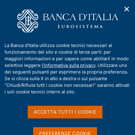
✕
H
A
o
C
p
m
e
r
e
r
i
p
c
Home
/
Media
/
Agenda
/
Mercato finanziario
m
a
a
e
g
n
I
La Banca d'Italia utilizza cookie tecnici necessari al
n
e
e
Mercato finanziario
n
funzionamento del sito e cookie di terze parti: per
u
l
d
f
maggiori informazioni e per sapere come abilitarli in modo
i
s
o
selettivo leggere
l'informativa sulla privacy
. Utilizzare uno
n
i
r
dei seguenti pulsanti per esprimere la propria preferenza.
14 LUGLIO 2023
a
t
BANCA D'ITALIA - ROMA
m
Se si clicca sulla X in alto a destra o sul pulsante
v
o
i
a
“Chiudi/Rifiuta tutti i cookie non necessari” saranno attivati
g
t
i soli cookie tecnici interni al sito.
a
Condividi
i
S
z
v
t
i
a
a
o
ACCETTA TUTTI I COOKIE
n
m
s
e
p
u
a
i
PREFERENZE COOKIE