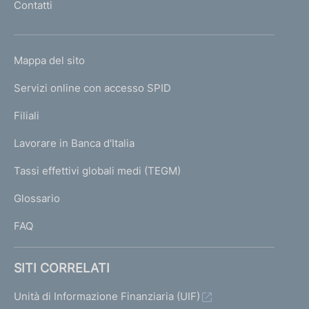
Contatti
'
h
o
L
Mappa del sito
m
I
e
Servizi online con accesso SPID
N
p
K
Filiali
a
U
g
Lavorare in Banca d'Italia
T
e
I
Tassi effettivi globali medi (TEGM)
)
L
Glossario
I
FAQ
SITI CORRELATI
Unità di Informazione Finanziaria (UIF)