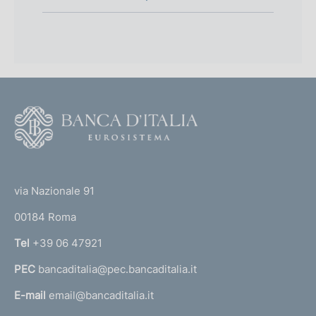
F
o
o
(
t
t
e
via Nazionale 91
o
r
00184 Roma
r
n
Tel
+39 06 47921
a
PEC
bancaditalia@pec.bancaditalia.it
a
l
E-mail
email@bancaditalia.it
l