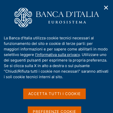
✕
H
A
o
C
p
m
e
r
e
r
i
p
c
Home
/
Media
/
Agenda
/
m
a
a
Finanza pubblica, fabbisogno e debito
e
g
n
I
La Banca d'Italia utilizza cookie tecnici necessari al
n
e
e
n
funzionamento del sito e cookie di terze parti: per
u
l
d
Finanza pubblica,
f
maggiori informazioni e per sapere come abilitarli in modo
i
s
o
selettivo leggere
l'informativa sulla privacy
. Utilizzare uno
fabbisogno e debito
n
i
r
dei seguenti pulsanti per esprimere la propria preferenza.
a
t
m
Se si clicca sulla X in alto a destra o sul pulsante
v
o
i
a
“Chiudi/Rifiuta tutti i cookie non necessari” saranno attivati
14 LUGLIO 2023
g
t
i soli cookie tecnici interni al sito.
BANCA D'ITALIA - ROMA
a
i
z
v
i
a
o
ACCETTA TUTTI I COOKIE
Condividi
S
n
s
t
e
u
a
i
PREFERENZE COOKIE
m